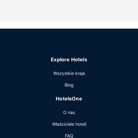
Usługi spa na miejscu to masaż. Dostępne są również takie
udogodnienia rekreacyjne, jak sezonowy basen odkryty.
Ten chatka oferuje również udogodnienia takie jak teren
piknikowy i grill.
Explore Hotels
Wszystkie kraje
Blog
HotelsOne
O nas
Właściciele hoteli
FAQ