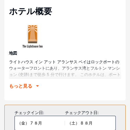
ホテル概要
地図
ライトハウス イン アット アランサス ベイはロックポートの
ウォーターフロントにあり、アランサス湾とフルトン マンシ
ョン (史跡)まで徒歩 5 分で行けます。 このホテルは、ポート
アランサス ビーチまで 35.2 km、マスタング・アイランド・
もっと見る
ビーチまで 37.7 km の場所にあります。
部屋
全部で 78 ある冷房完備の客室には冷蔵庫、電子レンジなど
が備わっており、ゆっくりおくつろぎいただけます。各客室
チェックイン日:
チェックアウト日:
には、専用のバルコニーがあります。ケーブルの番組をご覧
（金） 7 ８月
（土） 8 ８月
いただけるほか、有線インターネット アクセス / WiFi をご利