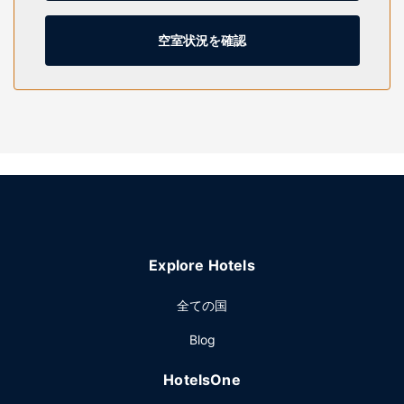
用いただけます (有料)。専用バスルームには、バスアメニテ
ィ (無料)、ヘアドライヤーが付いています。
空室状況を確認
施設
屋外プール、ホットタブ、24 時間営業のフィットネスセンタ
ーをはじめ多種のレクリエーション設備をお見逃しなく。こ
のビクトリア様式のホテルでは、その他にもWiFi (有料)、コ
ンシェルジュ サービス、ギフトショップ / ニューススタンド
をご利用いただけます。
レストラン
Palm Room Bar and Grillでアメリカ料理はいかがでしょう
か。このレストランはバー / ラウンジを併設し、海の眺めを
楽しめます。無料のビュッフェを毎日お召し上がりいただけ
Explore Hotels
ます。
その他の施設
全ての国
有線インターネットアクセス (有料)、ビジネスセンター、エ
Blog
クスプレス チェックアウトをお使いいただけます。ロックポ
ートでのイベント開催には、このホテル の会議スペース、2
HotelsOne
室の会議室など総面積 76 平方メートル (817 平方フィート)
のイベント設備をご利用いただけます。敷地内にはセルフパ