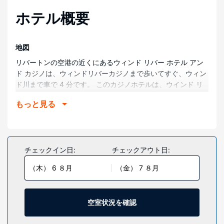
ホテル概要
地図
リバートンの空港の近くにあるウィンド リバー ホテル アン
ド カジノは、ウィンドリバーカジノまで歩いてすぐ、ウィン
ド川まで車で 4 分です。 このカジノホテルは、ウインド リ
バー ヘリテージ センターまで 4.3 km、リバートン シティ
もっと見る
パークまで 5.5 km です。
部屋
全部で 90 ある冷房完備の客室には冷蔵庫、薄型テレビなど
が備わっており、ゆっくりおくつろぎいただけます。WiFi (無
チェックイン日:
チェックアウト日:
料)をお使いいただけるほか、衛星放送の番組をご覧いただけ
（木） 6 ８月
（金） 7 ８月
ます。バスルームには、バスアメニティ (無料)、ヘアドライ
ヤーがあります。セーフティボックス、デスクの他に、市内
通話 (無料)付きの電話をご利用いただけます。
空室状況を確認
施設
カジノなどのレクリエーション設備や、WiFi (無料)などをお