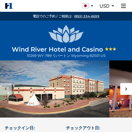
USD
電話でのご予約 / ご相談は:
(855) 334-6659
Wind River Hotel and Casino
10269 WY-789
リバートン
Wyoming
82501
US
チェックイン日:
チェックアウト日: