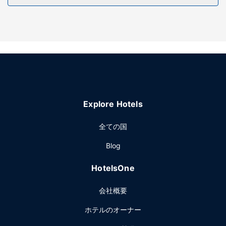
使いいただけます。
レストラン
お食事にはRed Willow Restaurantはいかがでしょうか。この
ホテルには他にも、3 か所のレストランと コーヒーショップ
/ カフェが併設されています。オーダー形式の朝食を毎日
8:00 ～ 11:00 までお召し上がりいただけます (有料)。
その他の施設
24 時間対応フロントデスク、エレベーターをご活用いただけ
Explore Hotels
ます。リバートンでのイベント開催には、このホテル の会議
スペース、4 室の会議室など総面積 244 平方メートル (2628
全ての国
平方フィート) のイベント設備をご利用いただけます。敷地
Blog
内にはセルフパーキング (無料) が備わっています。
HotelsOne
会社概要
ホテルのオーナー