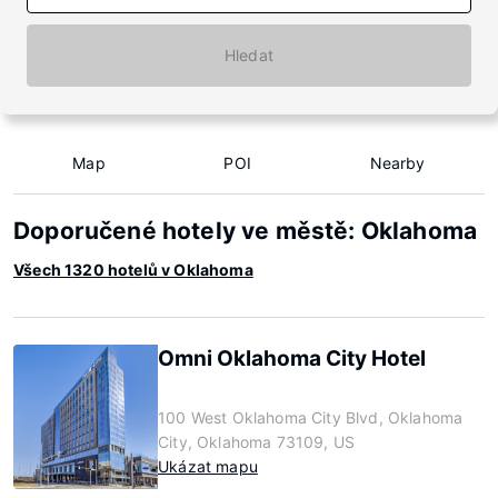
Hledat
Map
POI
Nearby
Doporučené hotely ve městě: Oklahoma
Všech 1320 hotelů v Oklahoma
Omni Oklahoma City Hotel
100 West Oklahoma City Blvd, Oklahoma
City, Oklahoma 73109, US
Ukázat mapu