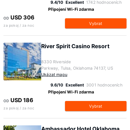
9.4/10
Excellent
1742 hodnoceních
Připojení Wi-Fi zdarma
USD 306
OD
Vybrat
za pokoj / za noc
River Spirit Casino Resort
8330 Riverside
Parkway, Tulsa, Oklahoma 74137, US
Ukázat mapu
9.6/10
Excellent
3001 hodnoceních
Připojení Wi-Fi zdarma
USD 186
OD
Vybrat
za pokoj / za noc
Ambassador Hotel Oklahoma