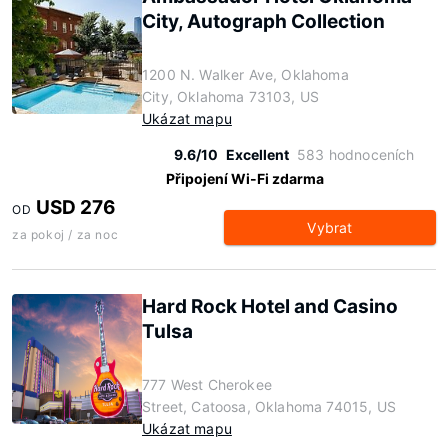
City, Autograph Collection
1200 N. Walker Ave, Oklahoma
City, Oklahoma 73103, US
Ukázat mapu
9.6/10
Excellent
583 hodnoceních
Připojení Wi-Fi zdarma
USD 276
OD
Vybrat
za pokoj / za noc
Hard Rock Hotel and Casino
Tulsa
777 West Cherokee
Street, Catoosa, Oklahoma 74015, US
Ukázat mapu