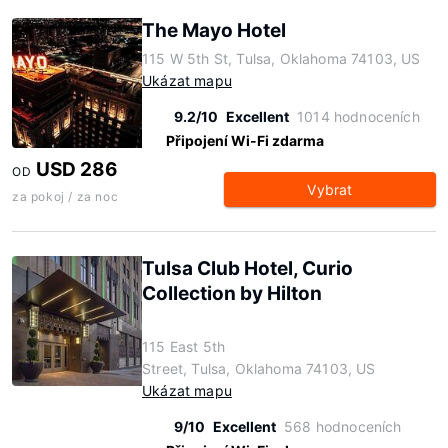
The Mayo Hotel
115 W 5th St, Tulsa, Oklahoma 74103, US
Ukázat mapu
9.2/10
Excellent
1014 hodnoceních
Připojení Wi-Fi zdarma
USD 286
OD
Vybrat
za pokoj / za noc
Tulsa Club Hotel, Curio
Collection by Hilton
115 East 5th
Street, Tulsa, Oklahoma 74103, US
Ukázat mapu
9/10
Excellent
568 hodnoceních