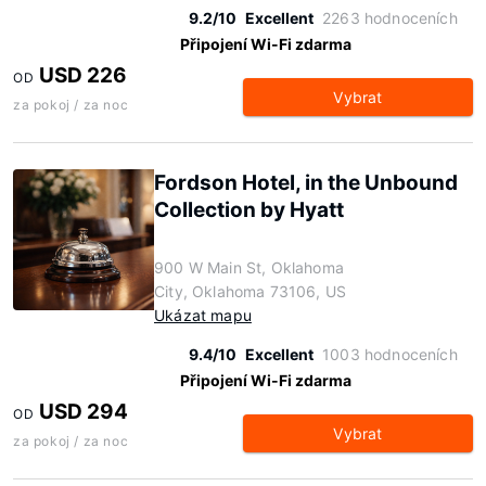
9.2/10
Excellent
2263 hodnoceních
Připojení Wi-Fi zdarma
USD 226
OD
Vybrat
za pokoj / za noc
Fordson Hotel, in the Unbound
Collection by Hyatt
900 W Main St, Oklahoma
City, Oklahoma 73106, US
Ukázat mapu
9.4/10
Excellent
1003 hodnoceních
Připojení Wi-Fi zdarma
USD 294
OD
Vybrat
za pokoj / za noc