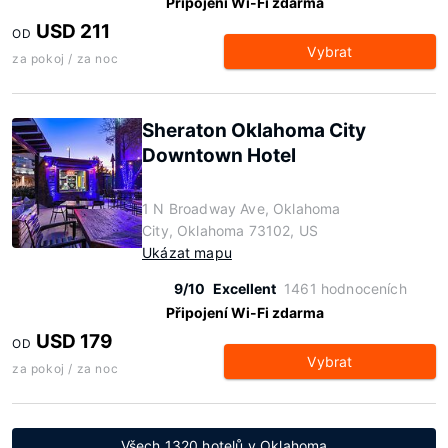
Připojení Wi-Fi zdarma
USD 211
OD
Vybrat
za pokoj / za noc
Sheraton Oklahoma City
Downtown Hotel
1 N Broadway Ave, Oklahoma
City, Oklahoma 73102, US
Ukázat mapu
9/10
Excellent
1461 hodnoceních
Připojení Wi-Fi zdarma
USD 179
OD
Vybrat
za pokoj / za noc
Všech 1320 hotelů v Oklahoma