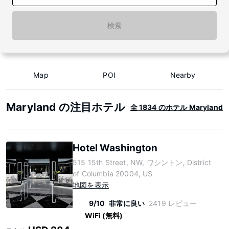
検索
Map
POI
Nearby
Maryland の注目ホテル
全 1834 のホテル Maryland
Hotel Washington
515 15th Street, NW, ワシントン, District
of Columbia 20004, US
地図を表示
9/10
非常に良い
2419 レビュー
WiFi (無料)