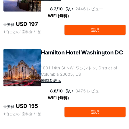
8.2/10
良い
2446 レビュー
WiFi (無料)
USD 197
最安値
選択
1泊ごとの1室料金 / 1泊
Hamilton Hotel Washington DC
1001 14th St NW, ワシントン, District of
Columbia 20005, US
地図を表示
8.8/10
良い
3475 レビュー
WiFi (無料)
USD 155
最安値
選択
1泊ごとの1室料金 / 1泊