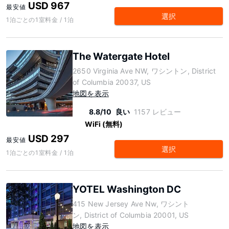
USD 967
最安値
選択
1泊ごとの1室料金 / 1泊
The Watergate Hotel
2650 Virginia Ave NW, ワシントン, District
of Columbia 20037, US
地図を表示
8.8/10
良い
1157 レビュー
WiFi (無料)
USD 297
最安値
選択
1泊ごとの1室料金 / 1泊
YOTEL Washington DC
415 New Jersey Ave Nw, ワシント
ン, District of Columbia 20001, US
地図を表示