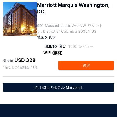
Marriott Marquis Washington,
DC
901 Massachusetts Ave NW, ワシント
ン, District of Columbia 20001, US
地図を表示
8.8/10
良い
1005 レビュー
WiFi (無料)
USD 328
最安値
選択
1泊ごとの1室料金 / 1泊
全 1834 のホテル Maryland