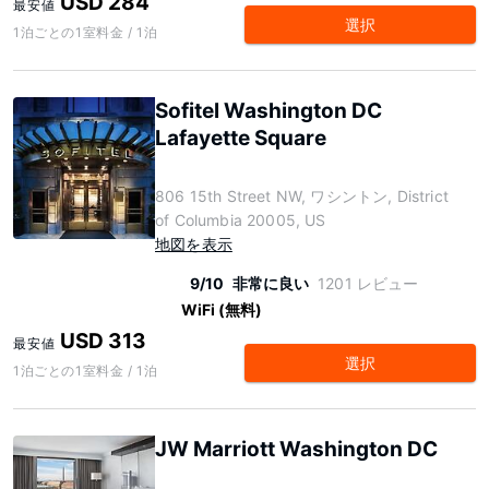
USD 284
最安値
選択
1泊ごとの1室料金 / 1泊
Sofitel Washington DC
Lafayette Square
806 15th Street NW, ワシントン, District
of Columbia 20005, US
地図を表示
9/10
非常に良い
1201 レビュー
WiFi (無料)
USD 313
最安値
選択
1泊ごとの1室料金 / 1泊
JW Marriott Washington DC