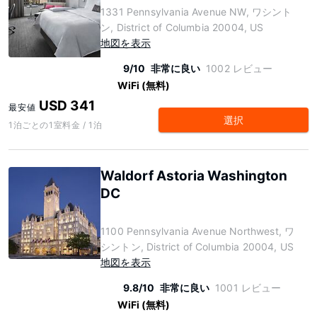
1331 Pennsylvania Avenue NW, ワシント
ン, District of Columbia 20004, US
地図を表示
9/10
非常に良い
1002 レビュー
WiFi (無料)
USD 341
最安値
選択
1泊ごとの1室料金 / 1泊
Waldorf Astoria Washington
DC
1100 Pennsylvania Avenue Northwest, ワ
シントン, District of Columbia 20004, US
地図を表示
9.8/10
非常に良い
1001 レビュー
WiFi (無料)