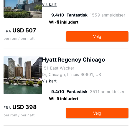
Vis kart
9.4/10
Fantastisk
1559 anmeldelser
Wi-fi inkludert
USD 507
FRA
Velg
per rom / per natt
Hyatt Regency Chicago
151 East Wacker
Dr, Chicago, Illinois 60601, US
Vis kart
9.4/10
Fantastisk
3511 anmeldelser
Wi-fi inkludert
USD 398
FRA
Velg
per rom / per natt