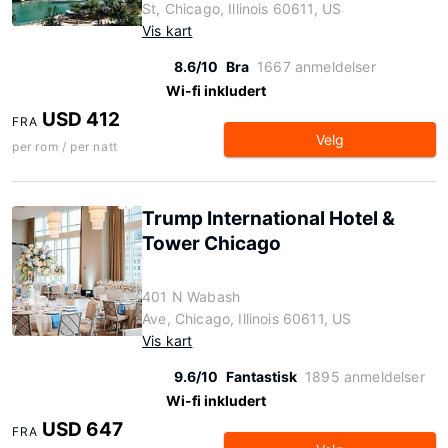
St, Chicago, Illinois 60611, US
Vis kart
8.6/10
Bra
1667 anmeldelser
Wi-fi inkludert
USD 412
FRA
Velg
per rom / per natt
Trump International Hotel &
Tower Chicago
401 N Wabash
Ave, Chicago, Illinois 60611, US
Vis kart
9.6/10
Fantastisk
1895 anmeldelser
Wi-fi inkludert
USD 647
FRA