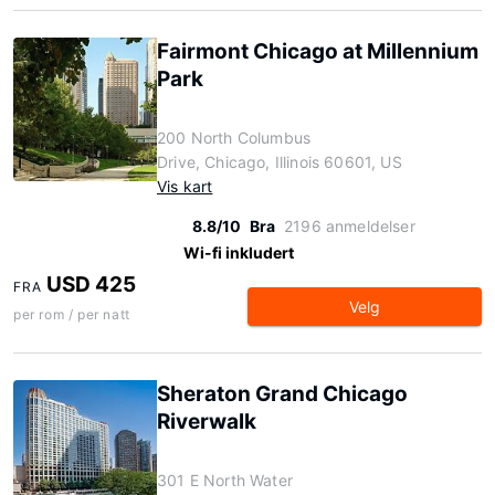
Fairmont Chicago at Millennium
Park
200 North Columbus
Drive, Chicago, Illinois 60601, US
Vis kart
8.8/10
Bra
2196 anmeldelser
Wi-fi inkludert
USD 425
FRA
Velg
per rom / per natt
Sheraton Grand Chicago
Riverwalk
301 E North Water