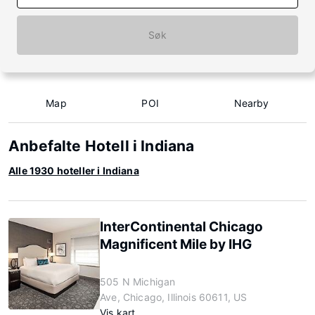
Søk
Map
POI
Nearby
Anbefalte Hotell i Indiana
Alle 1930 hoteller i Indiana
InterContinental Chicago
Magnificent Mile by IHG
505 N Michigan
Ave, Chicago, Illinois 60611, US
Vis kart