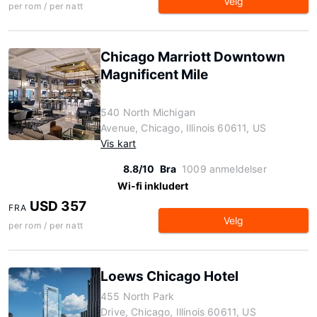
Velg
per rom / per natt
Chicago Marriott Downtown
Magnificent Mile
540 North Michigan
Avenue, Chicago, Illinois 60611, US
Vis kart
8.8/10
Bra
1009 anmeldelser
Wi-fi inkludert
USD 357
FRA
Velg
per rom / per natt
Loews Chicago Hotel
455 North Park
Drive, Chicago, Illinois 60611, US