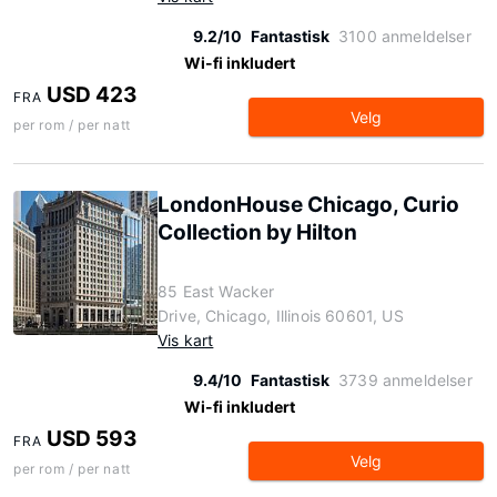
9.2/10
Fantastisk
3100 anmeldelser
Wi-fi inkludert
USD 423
FRA
Velg
per rom / per natt
LondonHouse Chicago, Curio
Collection by Hilton
85 East Wacker
Drive, Chicago, Illinois 60601, US
Vis kart
9.4/10
Fantastisk
3739 anmeldelser
Wi-fi inkludert
USD 593
FRA
Velg
per rom / per natt