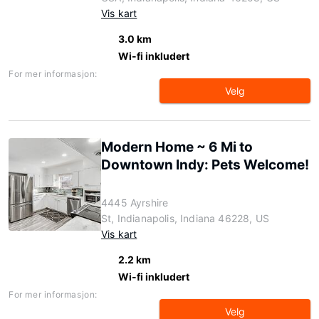
Vis kart
3.0 km
Wi-fi inkludert
For mer informasjon:
Velg
Modern Home ~ 6 Mi to
Downtown Indy: Pets Welcome!
4445 Ayrshire
St, Indianapolis, Indiana 46228, US
Vis kart
2.2 km
Wi-fi inkludert
For mer informasjon:
Velg