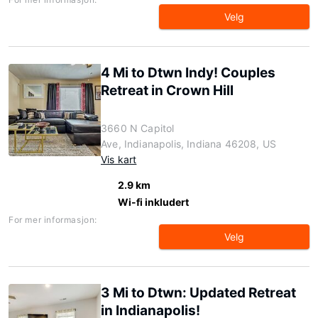
Velg
4 Mi to Dtwn Indy! Couples
Retreat in Crown Hill
3660 N Capitol
Ave, Indianapolis, Indiana 46208, US
Vis kart
2.9 km
Wi-fi inkludert
For mer informasjon:
Velg
3 Mi to Dtwn: Updated Retreat
in Indianapolis!