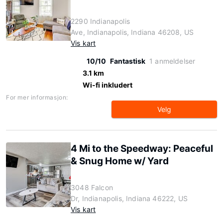
2290 Indianapolis
Ave, Indianapolis, Indiana 46208, US
Vis kart
10/10
Fantastisk
1 anmeldelser
3.1 km
Wi-fi inkludert
For mer informasjon:
Velg
4 Mi to the Speedway: Peaceful
& Snug Home w/ Yard
3048 Falcon
Dr, Indianapolis, Indiana 46222, US
Vis kart