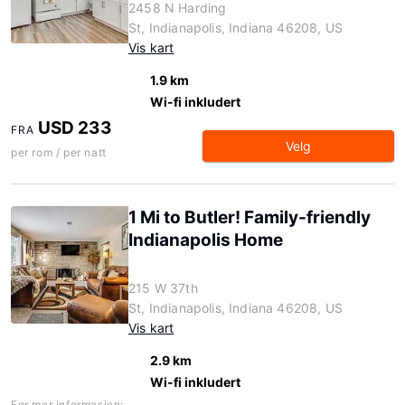
2458 N Harding
St, Indianapolis, Indiana 46208, US
Vis kart
1.9 km
Wi-fi inkludert
USD 233
FRA
Velg
per rom / per natt
1 Mi to Butler! Family-friendly
Indianapolis Home
215 W 37th
St, Indianapolis, Indiana 46208, US
Vis kart
2.9 km
Wi-fi inkludert
For mer informasjon: