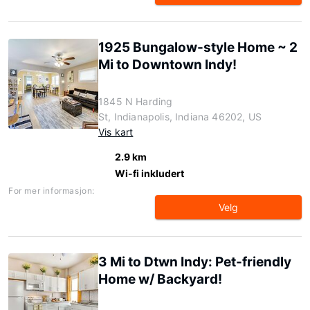
1925 Bungalow-style Home ~ 2
Mi to Downtown Indy!
1845 N Harding
St, Indianapolis, Indiana 46202, US
Vis kart
2.9 km
Wi-fi inkludert
For mer informasjon:
Velg
3 Mi to Dtwn Indy: Pet-friendly
Home w/ Backyard!