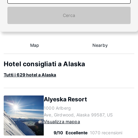
Cerca
Map
Nearby
Hotel consigliati a Alaska
Tutti i 629 hotel a Alaska
Alyeska Resort
1000 Arlberg
Ave, Girdwood, Alaska 99587, US
Visualizza mappa
9/10
Eccellente
1070 recensioni