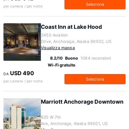
Seleziona
per camera / per notte
Coast Inn at Lake Hood
3450 Aviation
Drive, Anchorage, Alaska 99502, US
Visualizza mappa
8.2/10
Buono
1064 recensioni
Wi-Fi gratuito
USD 490
DA
Seleziona
per camera / per notte
Marriott Anchorage Downtown
820 W 7th
Ave, Anchorage, Alaska 99501, US