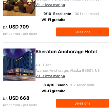
Visualizza mappa
9/10
Eccellente
1001 recensioni
Wi-Fi gratuito
USD 709
DA
Seleziona
per camera / per notte
Sheraton Anchorage Hotel
401 E 6th
Avenue, Anchorage, Alaska 99501, US
Visualizza mappa
8.4/10
Buono
817 recensioni
Wi-Fi gratuito
USD 668
DA
Seleziona
per camera / per notte