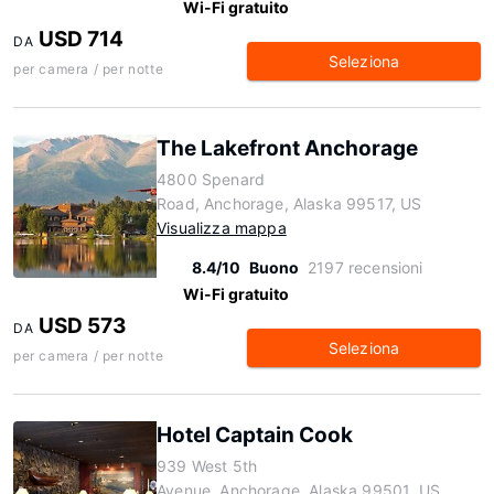
Wi-Fi gratuito
USD 714
DA
Seleziona
per camera / per notte
The Lakefront Anchorage
4800 Spenard
Road, Anchorage, Alaska 99517, US
Visualizza mappa
8.4/10
Buono
2197 recensioni
Wi-Fi gratuito
USD 573
DA
Seleziona
per camera / per notte
Hotel Captain Cook
939 West 5th
Avenue, Anchorage, Alaska 99501, US