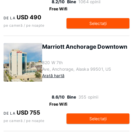
8.2/10
Bine
1064 opinii
Free Wifi
USD 490
DE LA
Selectaţi
pe cameră / pe noapte
Marriott Anchorage Downtown
820 W 7th
Ave, Anchorage, Alaska 99501, US
Arată hartă
8.6/10
Bine
355 opinii
Free Wifi
USD 755
DE LA
Selectaţi
pe cameră / pe noapte