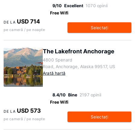
9/10
Excellent
1070 opinii
Free Wifi
USD 714
DE LA
Selectaţi
pe cameră / pe noapte
The Lakefront Anchorage
4800 Spenard
Road, Anchorage, Alaska 99517, US
Arată hartă
8.4/10
Bine
2197 opinii
Free Wifi
USD 573
DE LA
Selectaţi
pe cameră / pe noapte