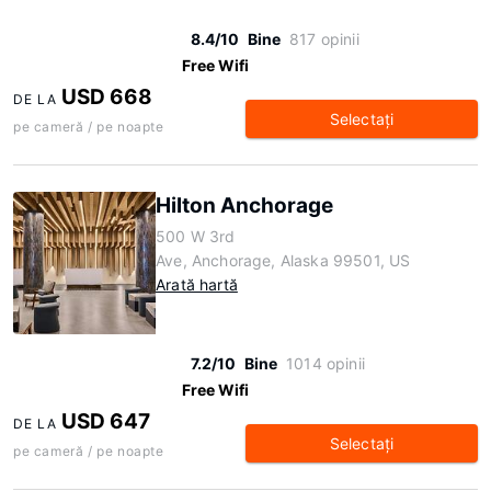
8.4/10
Bine
817 opinii
Free Wifi
USD 668
DE LA
Selectaţi
pe cameră / pe noapte
Hilton Anchorage
500 W 3rd
Ave, Anchorage, Alaska 99501, US
Arată hartă
7.2/10
Bine
1014 opinii
Free Wifi
USD 647
DE LA
Selectaţi
pe cameră / pe noapte