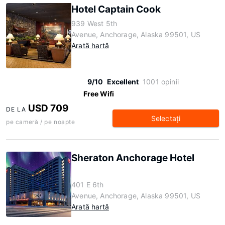
Hotel Captain Cook
939 West 5th
Avenue, Anchorage, Alaska 99501, US
Arată hartă
9/10
Excellent
1001 opinii
Free Wifi
USD 709
DE LA
Selectaţi
pe cameră / pe noapte
Sheraton Anchorage Hotel
401 E 6th
Avenue, Anchorage, Alaska 99501, US
Arată hartă