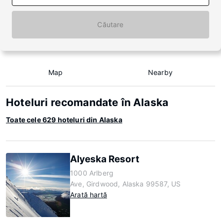
Căutare
Map
Nearby
Hoteluri recomandate în Alaska
Toate cele 629 hoteluri din Alaska
Alyeska Resort
1000 Arlberg
Ave, Girdwood, Alaska 99587, US
Arată hartă