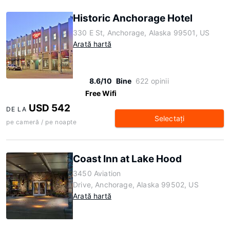
Historic Anchorage Hotel
330 E St, Anchorage, Alaska 99501, US
Arată hartă
8.6/10
Bine
622 opinii
Free Wifi
USD 542
DE LA
Selectaţi
pe cameră / pe noapte
Coast Inn at Lake Hood
3450 Aviation
Drive, Anchorage, Alaska 99502, US
Arată hartă