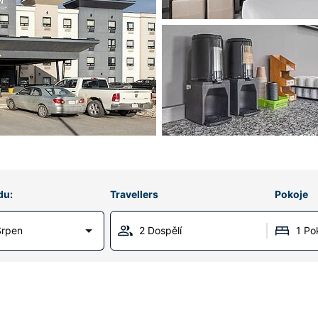
du:
Travellers
Pokoje
Srpen
2 Dospělí
1 Po