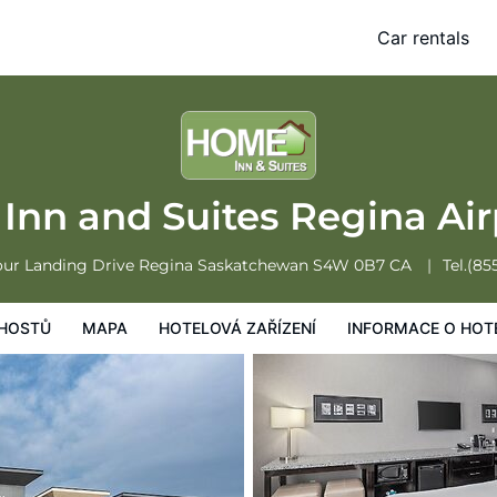
rport
Car rentals
Mapa
Hotelová zařízení
Informace o hotelu
Všeobecné podmínk
Inn and Suites Regina Ai
our Landing Drive
Regina
Saskatchewan
S4W 0B7
CA
Tel.
(85
HOSTŮ
MAPA
HOTELOVÁ ZAŘÍZENÍ
INFORMACE O HOT