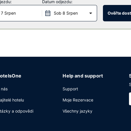
jezdu:
Datum odjezdu:
 7 Srpen
Sob 8 Srpen
Ověřte dos
 potravin. Hotel podává denně od 6:00 do 10:00 za příplatek kontin
netu zdarma, čistírna oděvů a recepce s nepřetržitým provozem. Hos
stop).
otelsOne
Help and support
S
 nás
Support
ajitelé hotelu
Moje Rezervace
tázky a odpovědi
Všechny jazyky