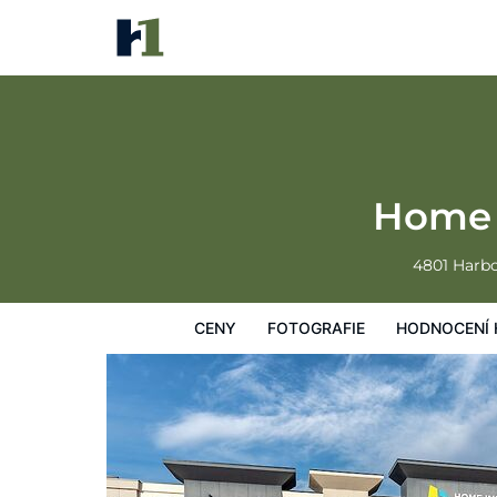
Home Inn and Suites Regina Ai
Ceny
Fotografie
Hodnocení hostů
Home 
4801 Harb
CENY
FOTOGRAFIE
HODNOCENÍ 