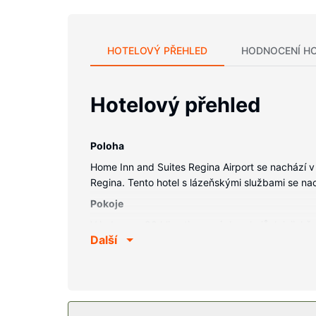
HOTELOVÝ PŘEHLED
HODNOCENÍ H
Hotelový přehled
Poloha
Home Inn and Suites Regina Airport se nachází v 
Regina. Tento hotel s lázeňskými službami se na
Pokoje
V jednom z 98 klimatizovaných pokojů, k jejichž 
Další
zajistí spojení se světem a televize, která nabí
potřeby zdarma a župan. Další užitečné vybavení 
Vybavení nemovitosti
Wellness centrum nabízí následující služby: masá
bazén, vodní skluzavka a vířivka. Tento hotel dál