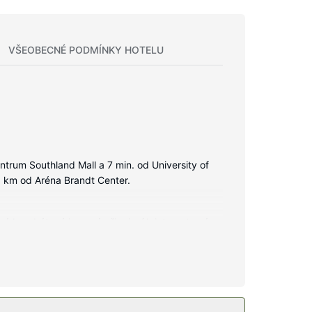
VŠEOBECNÉ PODMÍNKY HOTELU
ntrum Southland Mall a 7 min. od University of
3 km od Aréna Brandt Center.
tné bezdrátové i pevné připojení k internetu vám
, jehož součástí jsou vana se sprchou, toaletní
arma).
ačních zařízení, mezi něž patří mimo jiné krytý