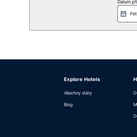
Datum pří
Restaurace
Pát
Něco dobrého k zakousnutí vám nabídne prodejna
Další vybavení
Hostům jsou k dispozici pevné připojení k inter
kyvadlová doprava z a na letiště (k dispozici non
Explore Hotels
H
Všechny státy
O
Blog
M
O