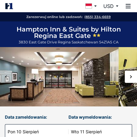
USD
Zarezerwuj online lub zadzwoń:
(855) 334-6659
Hampton Inn & Suites by Hilton
Regina East Gate
3830 East Gate Drive
Regina
Saskatchewan
S4Z1A5
CA
Data zameldowania:
Data wymeldowania:
Pon 10 Sierpień
Wto 11 Sierpień