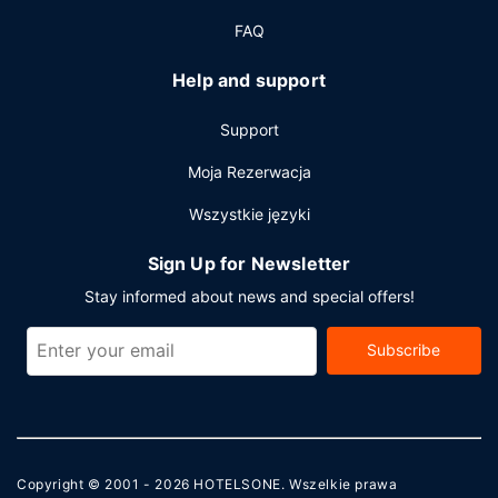
bezpłatne czasopisma w holu. Jeżeli planujesz spotkanie
FAQ
w mieście Regina, hotel oferuje pomieszczenia
konferencyjne oraz sala konferencyjna o łącznej
Help and support
powierzchni 51 m kw. (550 stopy kwadratowe).
Udogodnienia na miejscu to bezpłatne parkowanie
Support
samodzielne.
Moja Rezerwacja
Wszystkie języki
Sign Up for Newsletter
Stay informed about news and special offers!
Subscribe
Copyright © 2001 - 2026
HOTELSONE
. Wszelkie prawa