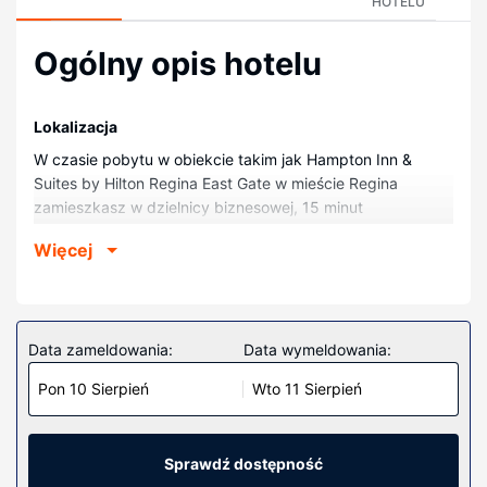
HOTELU
Ogólny opis hotelu
Lokalizacja
W czasie pobytu w obiekcie takim jak Hampton Inn &
Suites by Hilton Regina East Gate w mieście Regina
zamieszkasz w dzielnicy biznesowej, 15 minut
samochodem od atrakcji takich jak Stadion Mosaic
Więcej
Stadium at Taylor Field i RCMP Heritage Center. Hotel
znajduje się 1,9 km od atrakcji takiej jak Kina Landmark 8
Regina i 2,2 km od miejsca takiego jak VicSquare MiniGolf.
Pokoje
Data zameldowania:
Data wymeldowania:
Poczuj się jak w domu w 102 pokojach, których
Pon 10 Sierpień
Wto 11 Sierpień
wyposażenie to lodówka i telewizor LCD. Bezpłatny
przewodowy i bezprzewodowy dostęp do internetu
zapewni łączność ze światem, a telewizja kablowa —
rozrywkę. Prywatna łazienka — wyposażenie: wanna
Sprawdź dostępność