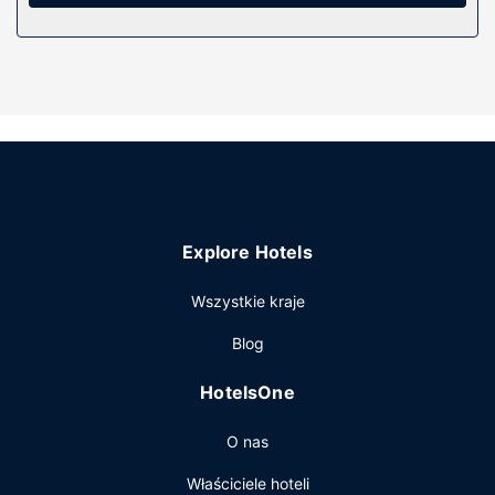
połączona z prysznicem, bezpłatne przybory toaletowe i
suszarki do włosów. Udogodnienia obejmują sejfy i
bezpłatne czasopisma codzienne oraz telefon (bezpłatne
połączenia telefoniczne miejscowe).
Udogodnienia w obiekcie
Do pokoju przylega ogród, z którego roztacza się piękny
widok. Dostępne są również takie udogodnienia
rekreacyjne, jak całodobowe centrum fitness. Ten hotel
oferuje również udogodnienia takie jak bezpłatny
bezprzewodowy dostęp do internetu, obsługa portierska i
Explore Hotels
telewizor w holu.
Restauracja
Wszystkie kraje
W obiekcie Hampton Inn & Suites by Hilton Regina East
Blog
Gate apetyt gości zaspokoi bar zakąskowy/delikatesy.
Hotel oferuje bezpłatne śniadanie w formie bufetu
HotelsOne
codziennie od 6 do 10.
Pozostałe udogodnienia
O nas
Udogodnienia biznesowe to całodobowe centrum
Właściciele hoteli
biznesowe, wynajem limuzyn i samochodów oraz