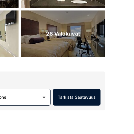
26 Valokuvat
one
Tarkista Saatavuus