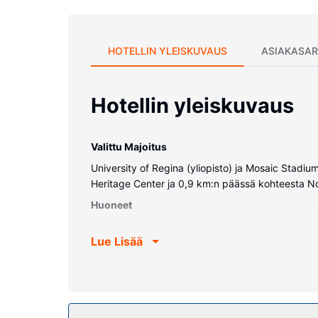
HOTELLIN YLEISKUVAUS
ASIAKASAR
Hotellin yleiskuvaus
Valittu Majoitus
University of Regina (yliopisto) ja Mosaic Stadiu
Heritage Center ja 0,9 km:n päässä kohteesta N
Huoneet
Kaikissa 99 huoneessa on ilmastointi, jääkaappi s
Lue Lisää
löytyy suihkun ja kylpyammeen yhdistelmä, ilmais
Kiinteistön miellyttävyys
Hotellin tarjoamiin harrastuksiin/mukavuuksiin ku
internetyhteys, grilli ja juhlasali.