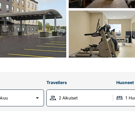
Travellers
Huoneet
okuu
2 Aikuiset
1 Hu