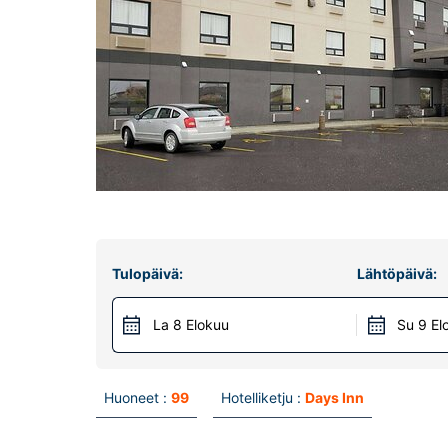
Tulopäivä:
Lähtöpäivä:
La 8 Elokuu
Su 9 El
Huoneet :
99
Hotelliketju :
Days Inn