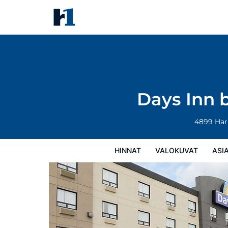
Days Inn by Wyndham Regina A
Hinnat
Valokuvat
Asiakasarviot
Ka
Days Inn 
4899 Har
HINNAT
VALOKUVAT
ASI