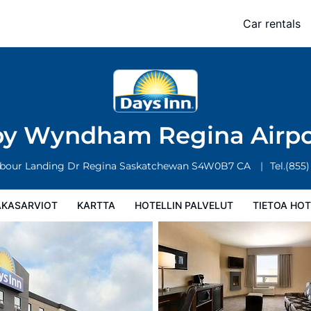
irport West
Car rentals
rtta
Hotellin palvelut
Tietoa hotellista
Hotellin säännöt
by Wyndham Regina Airp
bour Landing Dr
Regina
Saskatchewan
S4W0B7
CA
Tel.
(855)
AKASARVIOT
KARTTA
HOTELLIN PALVELUT
TIETOA HOT