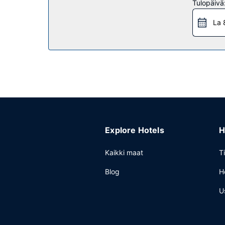
Ravintola
Tulopäivä
Maksullinen mannermainen aamiainen tarjotaan pä
La 
Muut mukavuudet
Käytössäsi on ilmainen kiinteä internetyhteys, y
lentokenttäkuljetukset (saatavilla pyynnöstä) ilma
Explore Hotels
H
Kaikki maat
T
Blog
H
U