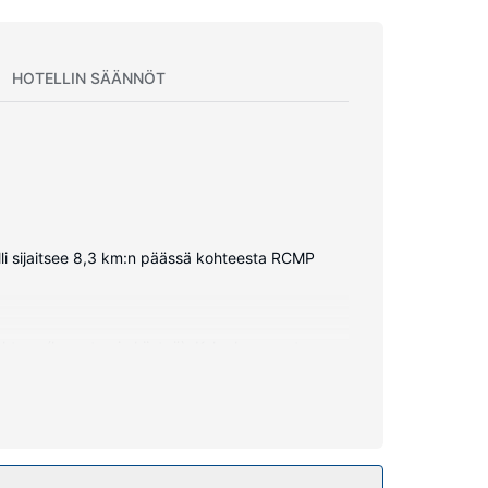
HOTELLIN SÄÄNNÖT
elli sijaitsee 8,3 km:n päässä kohteesta RCMP
yhteys (langaton ja kiinteä). Kylpyhuoneesta
uoneissa on työpöytä ja mikroaaltouuni.
luihin kuuluu muun muassa ilmainen langaton