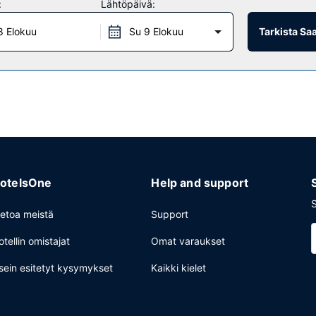
:
Lähtöpäivä:
ivittäin klo 6.30–10.00.
8 Elokuu
Su 9 Elokuu
Tarkista Sa
mpäri vuorokauden auki oleva business center ja ilmaiset sanomalehd
iseksi.
otelsOne
Help and support
S
ietoa meistä
Support
otellin omistajat
Omat varaukset
sein esitetyt kysymykset
Kaikki kielet