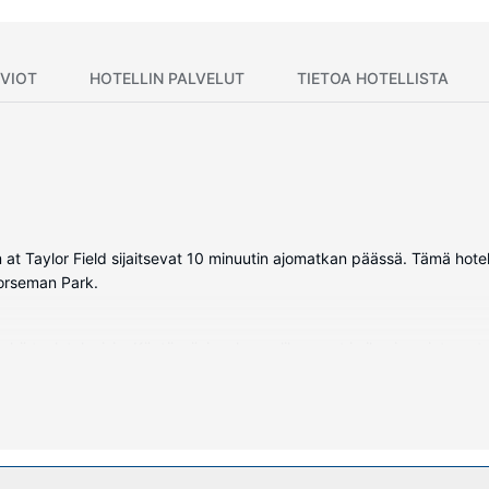
VIOT
HOTELLIN PALVELUT
TIETOA HOTELLISTA
m at Taylor Field sijaitsevat 10 minuutin ajomatkan päässä. Tämä hot
orseman Park.
ekä taulutelevisio. Käytössäsi on kaapelikanavat ja ilmainen internet
et hygieniatuotteet ja hiustenkuivaaja. Huone siivotaan päivittäin. H
uluu sisäuima-allas, vesiliukumäki ja poreallas. Tämän hotellin palve