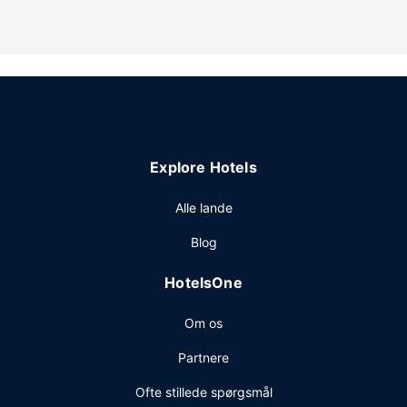
Gratis selvstændig parkering er til rådighed på stedet.
Explore Hotels
Alle lande
Blog
HotelsOne
Om os
Partnere
Ofte stillede spørgsmål