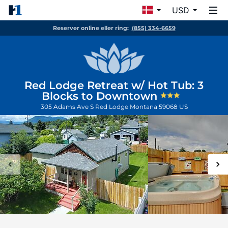
USD
Reserver online eller ring:
(855) 334-6659
Red Lodge Retreat w/ Hot Tub: 3
Blocks to Downtown
305 Adams Ave S
Red Lodge
Montana
59068
US