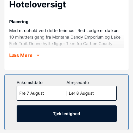
Hoteloversigt
Placering
Med et ophold ved dette feriehus i Red Lodge er du kun
10 minutters gang fra Montana Candy Emporium og Lake
Fork Trail. Denne hytte ligger 1 km fra Carbon County
Historical Society & Museum og 1,1 km fra Carbon County
Læs Mere
Art Guild & Depot Gallery.
Værelser
Find dig til rette i denne hytte med aircondition. Der er
også et køkken med en ovn og en kogeplade. Der er en
Ankomstdato
Afrejsedato
privat terrasse. Faciliteter inkluderer blandt andet en
Fre 7 August
Lør 8 August
mikrobølgeovn og en vaskemaskine.
Ejendomsfacilitet
Gør brug af praktiske faciliteter, inklusive gratis trådløs
Tjek ledighed
internetadgang og havegrill.
Andre faciliteter