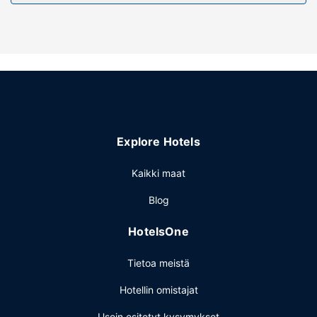
Palveluihin kuuluu ilmainen pysäköinti.
Explore Hotels
Kaikki maat
Blog
HotelsOne
Tietoa meistä
Hotellin omistajat
Usein esitetyt kysymykset