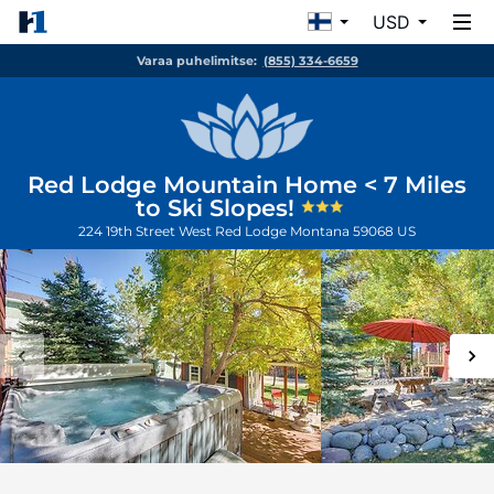
USD
Varaa puhelimitse:
(855) 334-6659
Red Lodge Mountain Home < 7 Miles
to Ski Slopes!
224 19th Street West
Red Lodge
Montana
59068
US