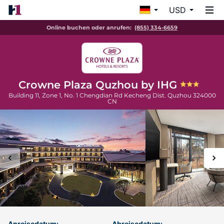
USD
Online buchen oder anrufen:
(855) 334-6659
Crowne Plaza Quzhou by IHG
Building 11, Zone 1, No. 1 Chengdian Rd Kecheng Dist.
Quzhou
324000
CN
Anreisedatum:
Abreisedatum: