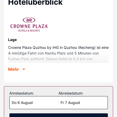
Hotelüberblick
Lage
Crowne Plaza Quzhou by IHG in Quzhou (Kecheng) ist eine
4-minütige Fahrt von Nanhu Platz und 5 Minuten von
Fushan Park entfernt. Dieses Hotel ist 5,4 km von
Nanzong Konfuziustempel von Quzhou und 5,5 km von
Mehr
Quzhou Museum entfernt.
Zimmer
Buche eines der Zimmer mit Flachbildfernseher. Ein WLAN-
Internetzugang (kostenlos) steht zur Verfügung.
Anreisedatum:
Abreisedatum:
Restaurant
Do 6 August
Fr 7 August
Wenn du während deines Aufenthalts Hunger bekommst,
warten die 3 Restaurants dieses Hotels auf einen Besuch.