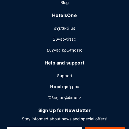
και κατάστημα δώρων/περίπτερο με εφημερίδες.
Blog
Εστιατόριο
HotelsOne
Απολαύστε ισπανική κουζίνα στο Restaurante El Estero,
ένα από τα 3 εστιατόρια που υπάρχουν σε αυτό το
σχετικά με
ξενοδοχείο ή μείνετε μέσα και επωφεληθείτε από το
room service (κατά τη διάρκεια συγκεκριμένων ωρών
Συνεργάτες
μόνο). Επίσης, θα βρείτε σνακ σε 2 καφετέριες.
Χαλαρώστε με ένα ποτό σε ένα από τα 2 μπαρ/lounge ή
Συχνες ερωτησεις
2 μπαρ δίπλα στην πισίνα. Με επιπλέον χρέωση είναι
διαθέσιμο πρωινό (σε μπουφέ) καθημερινά μεταξύ 8:00
Help and support
π.μ. - 11:00 π.μ..
Support
Άλλες παροχές
Στις σημαντικές παροχές περιλαμβάνονται ένα
Η κράτησή μου
επιχειρηματικό κέντρο, υπηρεσίες
Όλες οι γλώσσες
στεγνοκαθαριστηρίου/πλυντηρίων και ρεσεψιόν όλο το
24ωρο. Θέλετε να οργανώσετε μια εκδήλωση σε αυτήν
Sign Up for Newsletter
την πόλη (Πούντα Ουμπρία); Αυτό το ξενοδοχείο διαθέτει
χώρο που είναι 1100 τετραγωνικά μέτρα και
Stay informed about news and special offers!
περιλαμβάνει ένα συνεδριακό κέντρο και αίθουσες