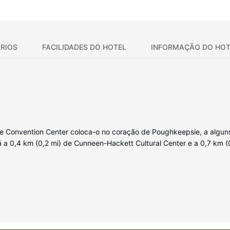
RIOS
FACILIDADES DO HOTEL
INFORMAÇÃO DO HOT
e Convention Center coloca-o no coração de Poughkeepsie, a algun
 a 0,4 km (0,2 mi) de Cunneen-Hackett Cultural Center e a 0,7 km 
ondas, farão com que se sinta em casa. Mantenha-se em contacto gra
abelo. As comodidades incluem ainda cofres e secretárias, além de 
al, incluindo uma sala de fitness aberta 24 horas, ou aprecie soberbas