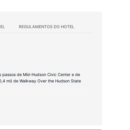
EL
REGULAMENTOS DO HOTEL
s passos de Mid-Hudson Civic Center e de
(0,4 mi) de Walkway Over the Hudson State
ças à internet sem fios. As casas de banho
telefone com chamadas locais grátis.
 vistas a partir da açoteia. As facilidades