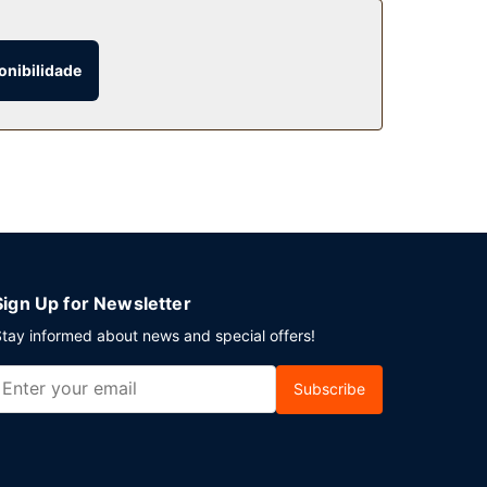
onibilidade
o serviço de quarto (a horas específicas) e
iamente entre as 7:00 e as 10:00 mediante uma
 horas. Planeia um evento em Poughkeepsie? Este
Há estacionamento grátis no local.
Sign Up for Newsletter
tay informed about news and special offers!
Subscribe