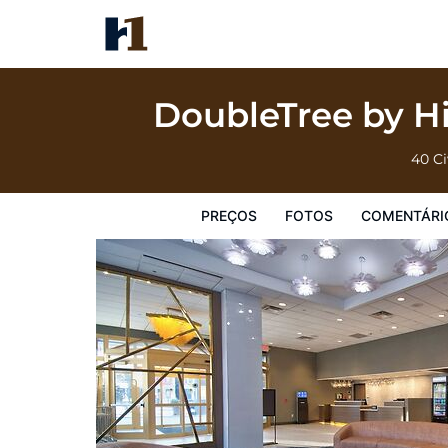
DoubleTree by Hilton Poughkeepsie Conve
Preços
Fotos
Comentários
Mapa
Facilidades d
DoubleTree by H
40 Ci
PREÇOS
FOTOS
COMENTÁRI