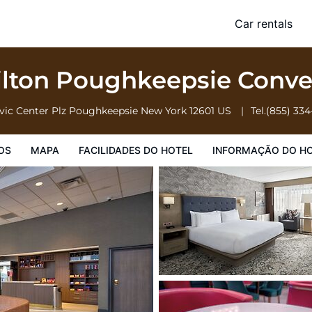
ntion Center
Car rentals
o Hotel
Informação do Hotel
Regulamentos do Hotel
ilton Poughkeepsie Conve
vic Center Plz
Poughkeepsie
New York
12601
US
Tel.
(855) 33
OS
MAPA
FACILIDADES DO HOTEL
INFORMAÇÃO DO H