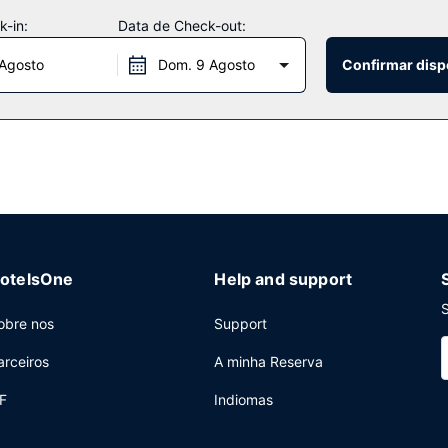
sentes/quiosque de jornais e serviços para casamentos.
-in:
Data de Check-out:
 Agosto
Dom. 9 Agosto
Confirmar disp
rante que inclui também um bar/lounge. Se preferir, confira o menu d
entos. O hotel serve pequenos-almoços preparados no momento diar
aída rápido, um serviço de limpeza a seco e uma receção aberta 24
8 salas de reuniões, com uma área total de 1394 metros quadrados. 
otelsOne
Help and support
S
obre nos
Support
arceiros
A minha Reserva
F
Indiomas