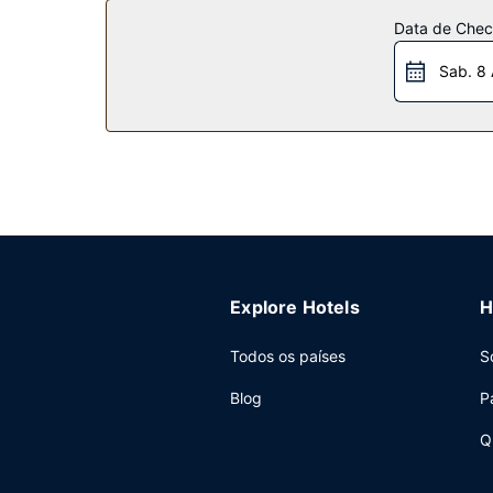
adicionais incluem Wi-fi grátis, uma loja de pre
Data de Check
Restaurante
Sab. 8
Sacie o apetite no Market Street Grill, um restau
recarregue energias no conforto dos seus apos
sobretaxa.
Outros serviços
As principais comodidades incluem registo de s
hotel dispõe de um centro de conferências e de 
Explore Hotels
H
Todos os países
S
Blog
P
Q