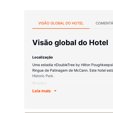
VISÃO GLOBAL DO HOTEL
COMENTÁ
Visão global do Hotel
Localização
Uma estadia nDoubleTree by Hilton Poughkeepsi
Ringue de Patinagem de McCann. Este hotel está
Historic Park.
Quartos
Leia mais
Os 196 quartos, com um frigorífico e um micro-
estão equipadas com um polibã e secadores de c
Serviço do hotel
Participe nas várias atividades recreativas do loc