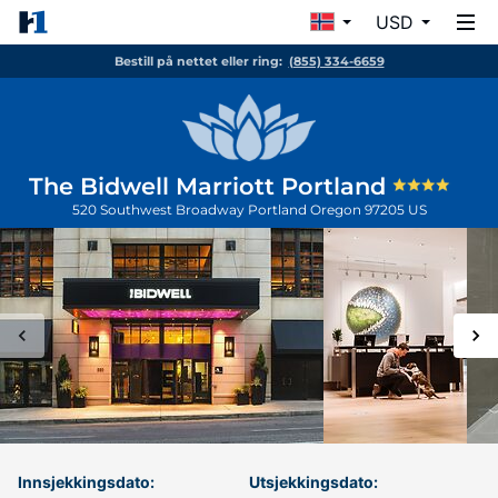
USD
Bestill på nettet eller ring:
(855) 334-6659
The Bidwell Marriott Portland
520 Southwest Broadway
Portland
Oregon
97205
US
Innsjekkingsdato:
Utsjekkingsdato: