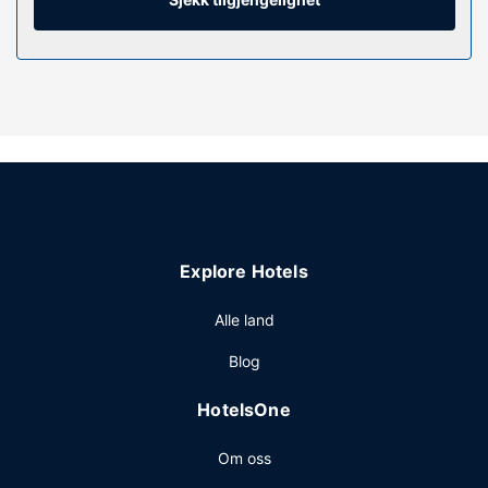
Fasiliteter på eiendommen
Nyt rekreasjonsfasiliteter som et døgnåpent helsestudio og
sykkelutleie. Dette hotellet har i tillegg wi-fi (inkludert),
concierge-tjenester og bryllupstjenester.
Restaurant
Smak på lokale retter på High Horse, en restaurant med en
bar/lounge, eller bli på rommet og benytt deg av
romservice (på fastsatte tidspunkter). Komplett frokost
tilbys daglig fra kl. 07.00 til kl. 11.00 mot et tillegg.
Explore Hotels
Andre fasiliteter
Gjester har tilgang til blant annet hurtigutsjekking,
Alle land
renseri-/vaskeritjenester og en døgnåpen resepsjon.
Blog
Planlegger du en event i Portland? Som en av dette
hotellet sine gjester tilbys du møte- og konferanserom på
HotelsOne
opp til 389 kvadratmeter, blant annet konferansesenter og
5 møterom.
Om oss