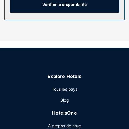
toilette de luxe et un sèche-cheveux est à votre
Vérifier la disponibilité
disposition. Les équipements et services offerts par
l'hébergement comprennent un téléphone, mais aussi un
coffre-fort et un bureau.
Les services sur place
Profitez des nombreuses infrastructures de loisirs
proposées par l'hébergement et qui incluent notamment
un centre de remise en forme ouvert 24 h/24 et un service
de location de vélos. Parmi les services et équipements
offerts par cet hôtel vous trouvez également l'accès Wi-Fi
à Internet gratuit, un service de conciergerie et un service
Explore Hotels
d'organisation de mariages.
Restaurant
Tous les pays
De délicieuses spécialités Cuisine locale vous attendent à
Blog
High Horse, un restaurant qui abrite un bar / salon, parfait
pour prendre l'apéritif avant le dîner. Si vous préférez une
HotelsOne
soirée cocooning, un service d'étage (horaires limités) est
à votre disposition. Un petit déjeuner complet est servi
A propos de nous
tous les jours de 07 h 00 à 11 h 00 moyennant un