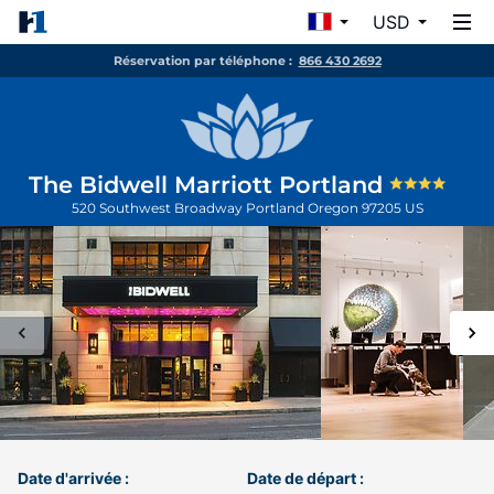
USD
Réservation par téléphone :
866 430 2692
The Bidwell Marriott Portland
520 Southwest Broadway
Portland
Oregon
97205
US
Date d'arrivée :
Date de départ :