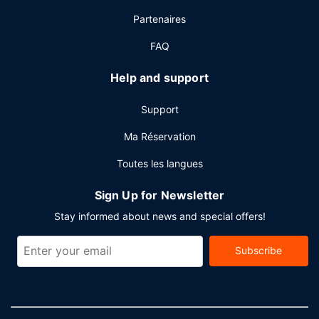
supplément.
Partenaires
Autres services
FAQ
Les équipements et services proposés incluent un service
de départ express, un service de nettoyage à
Help and support
sec / blanchisserie et une réception ouverte 24 h/24. Si
vous devez organiser une réunion à Portland, faites
Support
confiance à cet hôtel qui dispose d'espaces événements
mesurant 389 mètres carrés et comprenant un centre de
Ma Réservation
conférence et 5 des salles de réunion.
Toutes les langues
Sign Up for Newsletter
Stay informed about news and special offers!
Subscribe