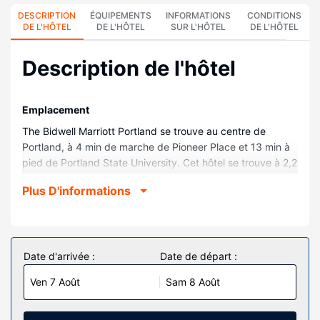
DESCRIPTION
ÉQUIPEMENTS
INFORMATIONS
CONDITIONS
DE L'HÔTEL
DE L'HÔTEL
SUR L'HÔTEL
DE L'HÔTEL
Description de l'hôtel
Emplacement
The Bidwell Marriott Portland se trouve au centre de
Portland, à 4 min de marche de Pioneer Place et 13 min à
pied de Portland State University. Cet hôtel se trouve à 2,2
km de Salle omnisports Moda Center et à 2,4 km de Salle
Plus D'informations
omnisports Veterans Memorial Coliseum.
Chambres
Les 258 chambres de l'hébergement vous invitent à la
détente et comprennent un réfrigérateur et une station
Date d'arrivée :
Date de départ :
d'accueil iPod. Une télévision connectée avec chaînes par
Ven 7 Août
Sam 8 Août
câble assure votre divertissement, alors que l'accès Wi-Fi
à Internet gratuit vous permet de rester en contact avec le
monde. Une salle de bain privée avec des articles de