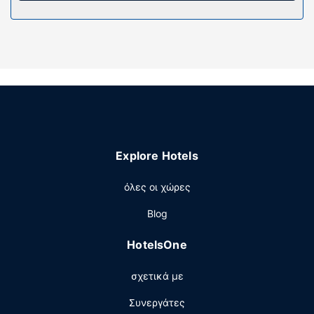
δωρεάν καθημερινές εφημερίδες.
Παροχές καταλύματος
Χρησιμοποιήστε τις βολικές παροχές μας, όπως βοήθεια
για προγραμματισμό ξεναγήσεων/αγορά εισιτηρίων και
μηχάνημα αυτόματης πώλησης.
Εστιατόριο
Με επιπλέον χρέωση είναι διαθέσιμο πρωινό (κατά
παραγγελία) τις καθημερινές μεταξύ 7:00 π.μ. - 10:00
Explore Hotels
π.μ. και τα σαββατοκύριακα μεταξύ 8:00 π.μ. - 10:00
π.μ..
όλες οι χώρες
Άλλες παροχές
Blog
Στις σημαντικές παροχές περιλαμβάνονται γρήγορο
check-out, δωρεάν εφημερίδες στο λόμπι και
HotelsOne
αποθήκευση αποσκευών.
σχετικά με
Συνεργάτες