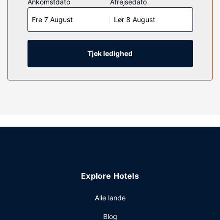
Ankomstdato
Afrejsedato
fladskærms-tv med satellitkanaler som underholdning, og
Fre 7 August
Lør 8 August
med gratis Wi-Fi kan du altid komme på nettet. Faciliteter
inkluderer telefoner samt skriveborde og mikrobølgeovne.
Ejendomsfacilitet
Tjek ledighed
Fra en have kan du nyde den skønne udsigt, eller du kan
nyde godt af rekreative faciliteter, såsom en indendørs
pool. Andre faciliteter på dette lejlighedshotel inkluderer
gratis trådløs internetadgang, picnicområde og automat.
Restaurant
Kontinental morgenmad serveres på hverdage fra kl. 07.00
til kl. 10.00 mod et tillægsgebyr. LOCALIZE
Andre faciliteter
Gæsterne har blandt andet adgang til en flersproget
medarbejderstab, vaskeri og en elevator. Selvstændig
Explore Hotels
parkering (tillægsgebyr) er til rådighed på stedet.
Alle lande
Blog