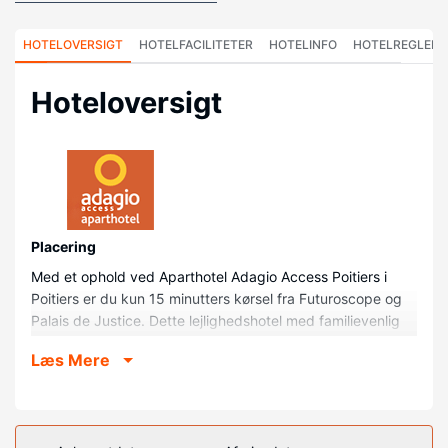
HOTELOVERSIGT
HOTELFACILITETER
HOTELINFO
HOTELREGLER
Hoteloversigt
Placering
Med et ophold ved Aparthotel Adagio Access Poitiers i
Poitiers er du kun 15 minutters kørsel fra Futuroscope og
Palais de Justice. Dette lejlighedshotel med familievenlig
profil ligger 1 km fra Place Charles de Gaulle og 1,3 km fra
Læs Mere
Notre-Dame-la-Grande Kirke.
Værelser
Føl dig hjemme i et af de 116 værelser, der indeholder
køkken med køleskab og kogeplade. Der tilbydes et