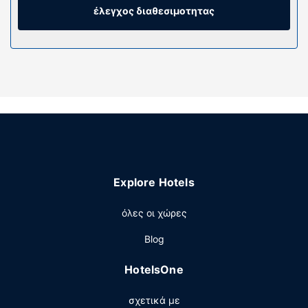
γραφεία. Παρέχεται επίσης οροφοκομία καθημερινά κι
έλεγχος διαθεσιμοτητας
ακόμα μπορείτε να ζητήσετε ψυγεία.
Παροχές καταλύματος
Χρησιμοποιήστε τις βολικές παροχές μας, όπως δωρεάν
ασύρματο ίντερνετ, βοήθεια για προγραμματισμό
ξεναγήσεων/αγορά εισιτηρίων και μηχάνημα αυτόματης
πώλησης.
Εστιατόριο
Πάρτε κάτι να φάτε από το μπαρ με σνακ/ντελικατέσεν,
το οποίο εξυπηρετεί τους επισκέπτες σε αυτό το
Explore Hotels
κατάλυμα (ibis budget Annecy Poisy). Με επιπλέον
χρέωση είναι διαθέσιμο πρωινό (ευρωπαϊκό) τις
όλες οι χώρες
καθημερινές μεταξύ 6:30 π.μ. - 9:30 π.μ..
Άλλες παροχές
Blog
Στις σημαντικές παροχές περιλαμβάνονται ρεσεψιόν
HotelsOne
όλο το 24ωρο, αποθήκευση αποσκευών και ένα
ασανσέρ. Στους χώρους μας θα βρείτε δωρεάν
σχετικά με
στάθμευση χωρίς παρκαδόρο.