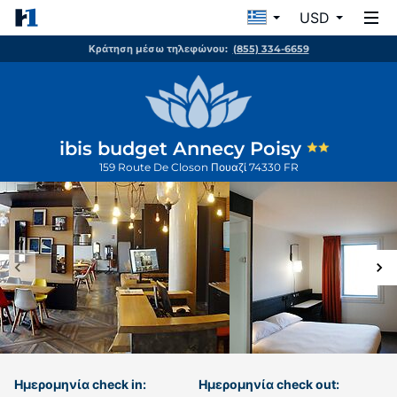
USD
Κράτηση μέσω τηλεφώνου:
(855) 334-6659
ibis budget Annecy Poisy
159 Route De Closon
Πουαζί
74330
FR
Ημερομηνία check in:
Ημερομηνία check out: