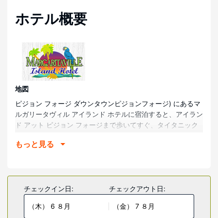
ホテル概要
地図
ピジョン フォージ ダウンタウンピジョンフォージ) にあるマ
ルガリータヴィル アイランド ホテルに宿泊すると、アイラン
ド アット ピジョン フォージまで歩いてすぐ、タイタニック
博物館まで車で 3 分で行くことができます。 このスパホテル
もっと見る
は、ワンダーワークスまで 3.3 km、タンガー アウトレッツ
まで 4.3 km の場所にあります。
部屋
全 129 室ある客室には、暖炉、液晶テレビがあり、滞在をご
チェックイン日:
チェックアウト日:
満喫いただけます。各客室には、専用のバルコニーがありま
（木） 6 ８月
（金） 7 ８月
す。WiFi (無料)をお使いいただけるほか、デジタルの番組を