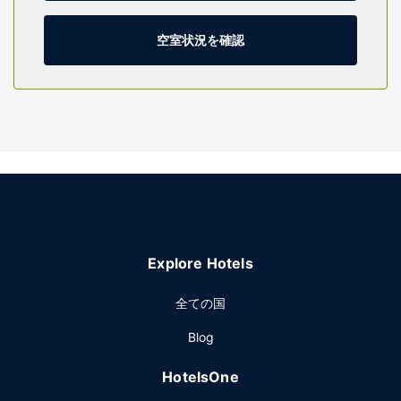
ご覧いただけます。セーフティボックス、冷蔵庫をご利用い
ただけ、ハウスキーピング サービスは、毎日行われます。
空室状況を確認
施設
マッサージ、ボディ トリートメント、フェイシャル トリート
メントを受けられるスパで贅沢な時間をお過ごしください。
レクリエーション設備として、屋外プール、ホットタブ、24
時間営業のフィットネスセンターが備わっています。その他
の設備としてこのホテルでは、WiFi (無料)、コンシェルジュ
サービス、ギフトショップ / ニューススタンドをご利用いた
だけます。
レストラン
お食事はレストランや コーヒーショップ / カフェでお召し上
Explore Hotels
がりください。客室から、このホテルのルームサービス (営
業時間限定)をご利用いただけます。1 日の終わりは、バー /
全ての国
ラウンジかプールサイドバーで 1 杯飲んでリラックスしまし
ょう。
Blog
その他の施設
HotelsOne
エクスプレス チェックアウト、ドライクリーニング / ランド
リー サービス、24 時間対応フロントデスクをお使いいただ