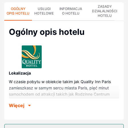
ZASADY
OGÓLNY
USŁUGI
INFORMACJA
DZIAŁALNOŚCI
OPIS HOTELU
HOTELOWE
O HOTELU
HOTELU
Ogólny opis hotelu
Lokalizacja
W czasie pobytu w obiekcie takim jak Quality Inn Paris
zamieszkasz w samym sercu miasta Paris, pięć minut
samochodem od atrakcji takich jak Rodzinne Centrum
Rozrywki i Centrum Wodne w Paryżu. Hotel znajduje się
Więcej
3,5 km od atrakcji takiej jak Cinemark Paris Movies 8 i 4,1
km od miejsca takiego jak Tereny Targowe Red River
Valley.
Pokoje