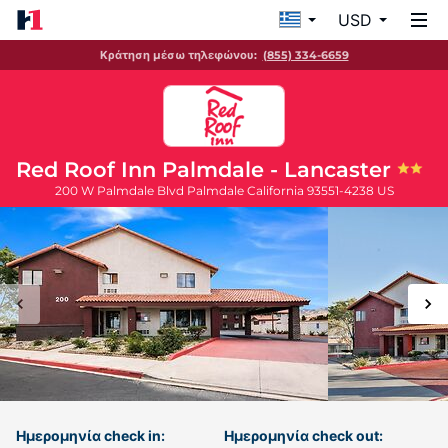
USD
Κράτηση μέσω τηλεφώνου:
(855) 334-6659
Red Roof Inn Palmdale - Lancaster
200 W Palmdale Blvd
Palmdale
California
93551-4238
US
Ημερομηνία check in:
Ημερομηνία check out: