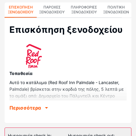
ΕΠΙΣΚΌΠΗΣΗ
ΠΑΡΟΧΕΣ
ΠΛΗΡΟΦΟΡΊΕΣ
ΠΟΛΙΤΙΚΗ
ΞΕΝΟΔΟΧΕΊΟΥ
ΞΕΝΟΔΟΧΕΙΟΥ
ΞΕΝΟΔΟΧΕΊΟΥ
ΞΕΝΟΔΟΧΕΊΩΝ
Επισκόπηση ξενοδοχείου
Τοποθεσία
Αυτό το κατάλυμα (Red Roof Inn Palmdale - Lancaster,
Palmdale) βρίσκεται στην καρδιά της πόλης, 5 λεπτά με
το αμάξι από: Δημαρχείο του Πάλμντεϊλ και Κέντρο
Κοινοτικών Τεχνών Κοιλάδας Αντιλόπης. Αυτό το
Περισσότερα
ξενοδοχείο απέχει 2,1 χλμ. από: Θέατρο Palmdale
Playhouse και 2,3 χλμ. από: Ιατρικό κέντρο Palmdale
Regional Medical Center.
Δωμάτια
Ημερομηνία check in:
Ημερομηνία check out: