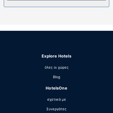
προσωπικής περιποίησης. Οι παροχές περιλαμβάνουν
τηλέφωνα και γραφεία. Παρέχεται επίσης οροφοκομία
καθημερινά.
Παροχές καταλύματος
Επωφεληθείτε από τις ψυχαγωγικές δυνατότητες που
προσφέρονται, όπως εξωτερική πισίνα και μπανιέρα
υδρομασάζ. Οι επιπλέον παροχές σε αυτό το μοτέλ
περιλαμβάνουν δωρεάν ασύρματο ίντερνετ, χώρο
ψυχαγωγίας/ηλεκτρονικών παιχνιδιών και μηχάνημα
Explore Hotels
αυτόματης πώλησης.
Άλλες παροχές
όλες οι χώρες
Στις σημαντικές παροχές περιλαμβάνονται ένα
Blog
επιχειρηματικό κέντρο, ρεσεψιόν όλο το 24ωρο και
πολύγλωσσο προσωπικό. Στους χώρους μας θα βρείτε
HotelsOne
δωρεάν στάθμευση χωρίς παρκαδόρο.
σχετικά με
Συνεργάτες