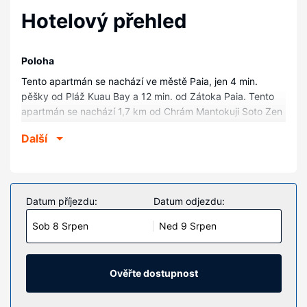
Hotelový přehled
Poloha
Tento apartmán se nachází ve městě Paia, jen 4 min.
pěšky od Pláž Kuau Bay a 12 min. od Zátoka Paia. Tento
apartmán se nachází 1,7 km od Chrám Mantokuji Soto Zen
na Maui a 2 km od Plážový park Hoʻokipa.
Další
Pokoje
V tomto apartmánu s klimatizací a kuchyní, k jejímuž
vybavení patří trouby a varná deska, se budete cítit jako
doma. Další užitečné vybavení a služby: mikrovlnná trouba
Datum příjezdu:
Datum odjezdu:
a stropní ventilátor.
Sob 8 Srpen
Ned 9 Srpen
Vybavení nemovitosti
Hostům je k dispozici bezdrátový internet zdarma a terasa
nabízí krásný výhled.
Ověřte dostupnost
Další vybavení