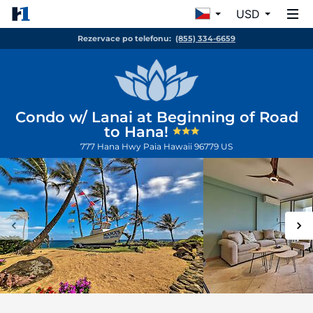
USD
Rezervace po telefonu:
(855) 334-6659
Condo w/ Lanai at Beginning of Road
to Hana!
777 Hana Hwy
Paia
Hawaii
96779
US