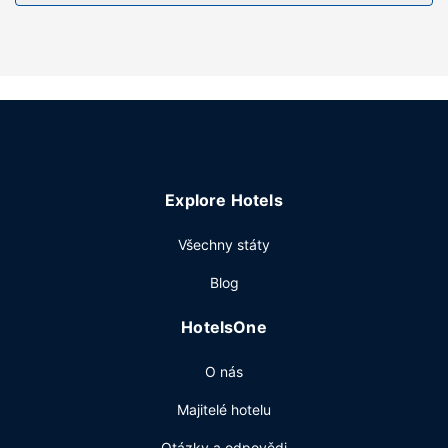
Přímo v areálu je hostům k dispozici samostatné parkování
zdarma.
Explore Hotels
Všechny státy
Blog
HotelsOne
O nás
Majitelé hotelu
Otázky a odpovědi