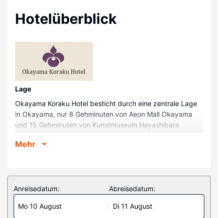
Hotelüberblick
Lage
Okayama Koraku Hotel besticht durch eine zentrale Lage
in Okayama, nur 8 Gehminuten von Aeon Mall Okayama
und 15 Gehminuten von Kunstmuseum Hayashibara
entfernt. Dieses Hotel ist 1,3 km von Burg Okayama und
Mehr
1,7 km von Korakuen Garden entfernt.
Zimmer
Fühl dich in einem der 211 klimatisierten Zimmer mit
Kühlschrank und Flachbildfernseher wie zu Hause. Es gibt
Anreisedatum:
Abreisedatum:
einen kostenfreien Internetzugang per Kabel und WLAN
Mo 10 August
Di 11 August
sowie Satellitenempfang. Die Badezimmer mit