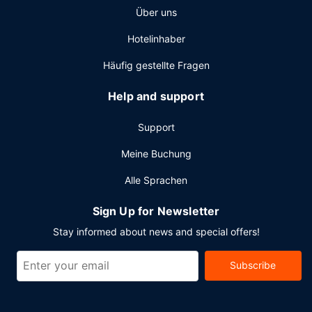
Über uns
Quadratmeter) großen Veranstaltungsräumlichkeiten
zählen Konferenzfläche und Tagungsräume. Vor Ort gibt
Hotelinhaber
es Folgendes: Parken ohne Service (kostenpflichtig).
Häufig gestellte Fragen
Help and support
Support
Meine Buchung
Alle Sprachen
Sign Up for Newsletter
Stay informed about news and special offers!
Subscribe