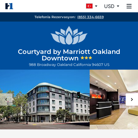
USD
Telefonla Rezervasyon:
(855) 334-6659
Courtyard by Marriott Oakland
Downtown
988 Broadway
Oakland
California
94607
US