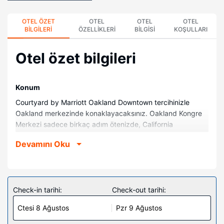
OTEL ÖZET
OTEL
OTEL
OTEL
BILGILERI
ÖZELLIKLERI
BILGISI
KOŞULLARI
Otel özet bilgileri
Konum
Courtyard by Marriott Oakland Downtown tercihinizle
Oakland merkezinde konaklayacaksınız. Oakland Kongre
Merkezi sadece birkaç adım ötenizde, California
Üniversitesi Yönetim Kurulu ise 5 dakikalık yürüme
Devamını Oku
mesafesinde olacak. Bu otel Fox Tiyatrosu ile 0,8 km (0,5
mil) ve California Oakland Müzesi ile 1,1 km (0,7 mil)
mesafede.
Odalar
Check-in tarihi:
Check-out tarihi:
162 odada buzdolabı ve düz ekran televizyon mevcuttur.
Ctesi 8 Ağustos
Pzr 9 Ağustos
Misafirlerimize ücretsiz kablolu ve kablosuz internet erişimi
sunulmaktadır. Misafirlerimizin iyi vakit geçirebilmesi için