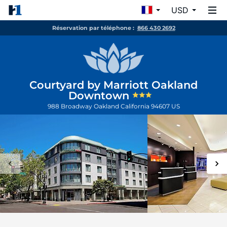
USD
Réservation par téléphone :
866 430 2692
Courtyard by Marriott Oakland
Downtown
988 Broadway
Oakland
California
94607
US