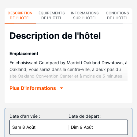
DESCRIPTION
ÉQUIPEMENTS
INFORMATIONS
CONDITIONS
DE L'HÔTEL
DE L'HÔTEL
SUR L'HÔTEL
DE L'HÔTEL
Description de l'hôtel
Emplacement
En choisissant Courtyard by Marriott Oakland Downtown, à
Oakland, vous serez dans le centre-ville, à deux pas du
site Oakland Convention Center et à moins de 5 minutes
de marche du site Université de Californie Board of
Plus D'informations
Regents. Cet hôtel se trouve à 0,8 km de Fox Theater et à
1,1 km de Oakland Museum of California.
Chambres
Les 162 chambres de l'hébergement vous invitent à la
Date d'arrivée :
Date de départ :
détente et comprennent un réfrigérateur et une télévision
Sam 8 Août
Dim 9 Août
à écran plat. Un accès gratuit au réseau Internet Wi-Fi et
câblé vous permet de rester en contact avec le reste du