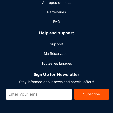
A propos de nous
amoureux ou en famille. Vous trouverez également sur
place un café pour reprendre quelques forces. Un petit
Partenaires
déjeuner préparé sur commande est servi en semaine de
06 h 30 à 09 h 30 et le week-end de 07 h 00 à 10 h 00
FAQ
(en supplément).
Help and support
Autres services
Les équipements et services proposés incluent l'accès à
Support
internet gratuit à Internet, un centre d'affaires et un
service de location de limousines/berlines. Cet hôtel
Ma Réservation
dispose de 3 salles de réunions pouvant accueillir toutes
Toutes les langues
sortes d'événements.
Sign Up for Newsletter
Stay informed about news and special offers!
Subscribe