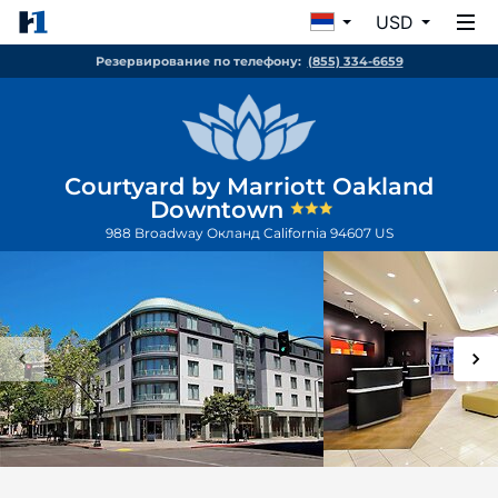
USD
Резервирование по телефону:
(855) 334-6659
Courtyard by Marriott Oakland
Downtown
988 Broadway
Окланд
California
94607
US