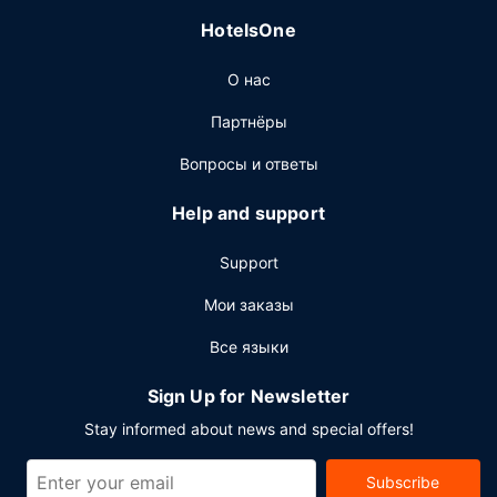
кухня в ресторане The Bistro. В этом ресторане также
HotelsOne
есть бар/лаунж с видом на сад. Гостям также
предлагается кофейня/кафе. За отдельную плату
О нас
предлагается завтрак (по заказу): по будним дням с
6:30 до 9:30, по выходным дням с 7:00 до 10:00.
Партнёры
Другие особенности
Вопросы и ответы
Для удобства гостей предоставляется следующее:
бесплатный (проводной) доступ в интернет, бизнес-
Help and support
центр и прокат автомобилей представительского
класса. Отель предлагает вам 3 конференц-зала(-ов)
Support
для проведения встреч и мероприятий.
Мои заказы
Все языки
Sign Up for Newsletter
Stay informed about news and special offers!
Subscribe