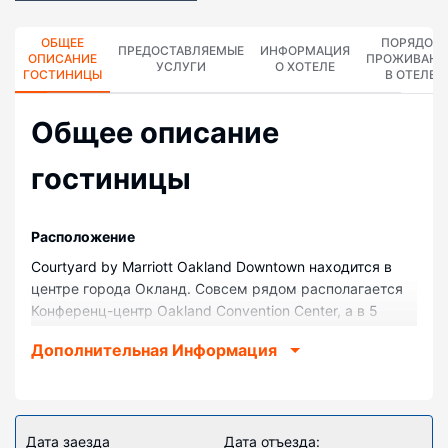
ОБЩЕЕ
ПОРЯДОК
ПРЕДОСТАВЛЯЕМЫЕ
ИНФОРМАЦИЯ
ОПИСАНИЕ
ПРОЖИВАНИ
УСЛУГИ
О ХОТЕЛЕ
ГОСТИНИЦЫ
В ОТЕЛЕ
Общее описание
гостиницы
Pасположение
Courtyard by Marriott Oakland Downtown находится в
центре города Окланд. Совсем рядом располагается
Конференц-центр Oakland Convention Center, а в 5
минутах ходьбы — Попечительский совет
Дополнительная Информация
Калифорнийского университета. Отель — вариант с
прекрасным расположением: Fox Theater (театр)
находится в 0,8 км, Музей Окленда — в 1,1 км от него.
Номера
Дата заезда
Дата отъезда: