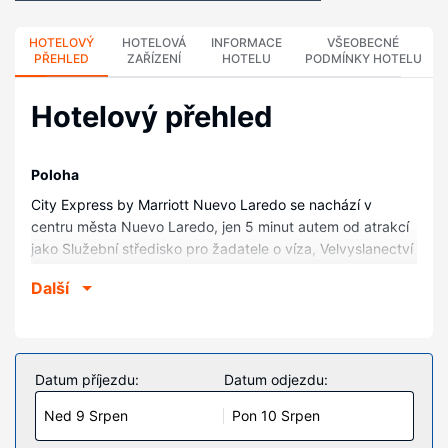
HOTELOVÝ
HOTELOVÁ
INFORMACE
VŠEOBECNÉ
PŘEHLED
ZAŘÍZENÍ
HOTELU
PODMÍNKY HOTELU
Hotelový přehled
Poloha
City Express by Marriott Nuevo Laredo se nachází v
centru města Nuevo Laredo, jen 5 minut autem od atrakcí
jako Služební středisko pro žadatele o víza, Velvyslanectví
USA v Mexiku nebo Golfové hřiště Campestre Ribera del
Další
Bravo. Tento hotel se nachází 1,9 km od Nemocnice
Mexico Americano Nuevo Laredo a 4,7 km od Baseballový
park La Junta.
Pokoje
Datum příjezdu:
Datum odjezdu:
V jednom z 107 klimatizovaných pokojů, k jejichž vybavení
Ned 9 Srpen
Pon 10 Srpen
patří televize s plochou obrazovkou, se budete cítit jako
doma. Bezplatné bezdrátové i pevné připojení k internetu