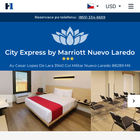
USD
Rezervace po telefonu:
(855) 334-6659
City Express by Marriott Nuevo Laredo
Av Cesar Lopez De Lara 3940 Col Militar
Nuevo Laredo
88289
MX