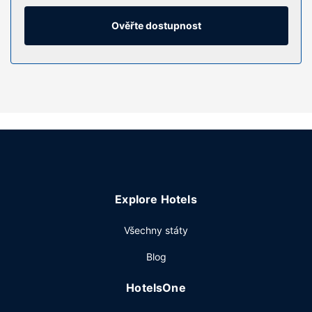
vám zajistí spojení se světem a televize, která nabízí
kabelové kanály, dobrou zábavu. K vybavení koupelen
Ověřte dostupnost
patří sprcha. Další užitečné vybavení a služby: telefon,
psací stůl a závěsy/žaluzie.
Vybavení nemovitosti
Hotel nabízí řadu možností sportovního vyžití a zábavy,
jako je například fitness centrum. K dalšímu vybavení
hotelu patří bezdrátový internet zdarma a prodejní
automat.
Restaurace
Ve všední dny od 6:30 do 10:30 budete zváni na
Explore Hotels
kontinentální snídani zdarma.
Další vybavení
Všechny státy
Hostům jsou k dispozici business centrum, čistírna oděvů a
Blog
recepce s nepřetržitým provozem. Obchodní a
společenské akce lze pořádat v 2 zasedacích
HotelsOne
místnostech. Přímo v areálu je hostům k dispozici
samostatné parkování zdarma.