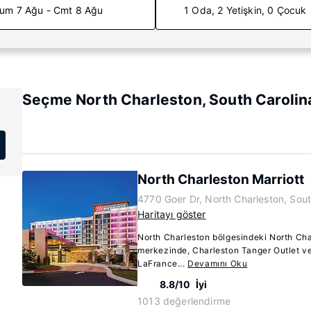
um 7 Ağu - Cmt 8 Ağu
1 Oda, 2 Yetişkin, 0 Çocuk
Seçme North Charleston, South Carolina
North Charleston Marriott
4770 Goer Dr, North Charleston, Sou
Haritayı göster
North Charleston bölgesindeki North Char
merkezinde, Charleston Tanger Outlet v
LaFrance...
Devamını Oku
8.8/10
İyi
1013 değerlendirme