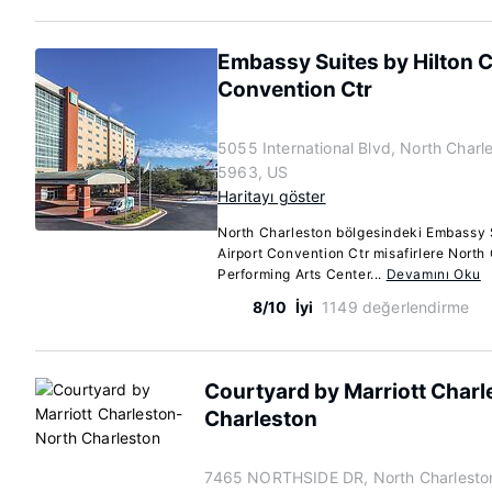
Embassy Suites by Hilton C
Convention Ctr
5055 International Blvd, North Charl
5963, US
Haritayı göster
North Charleston bölgesindeki Embassy S
Airport Convention Ctr misafirlere Nort
Performing Arts Center...
Devamını Oku
8/10
İyi
1149 değerlendirme
Courtyard by Marriott Char
Charleston
7465 NORTHSIDE DR, North Charleston