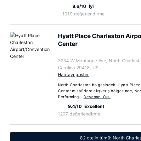
8.6/10
İyi
1019 değerlendirme
Hyatt Place Charleston Airp
Center
3234 W Montague Ave, North Charlesto
Carolina 29418, US
Haritayı göster
North Charleston bölgesindeki Hyatt Place
Center misafirlere alışveriş bölgesinde, N
Performing...
Devamını Oku
9.4/10
Excellent
1207 değerlendirme
82 otelin tümü: North Charle