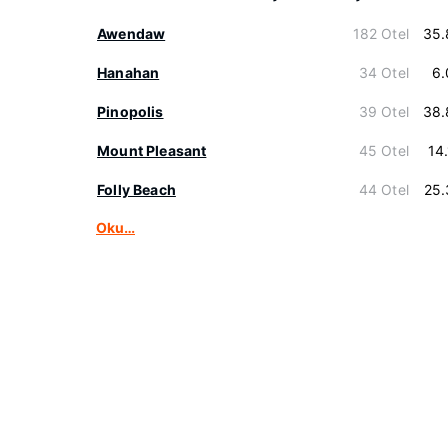
Awendaw
182 Otel
35.
Hanahan
34 Otel
6.
Pinopolis
39 Otel
38.
Mount Pleasant
45 Otel
14
Folly Beach
44 Otel
25.
Oku…