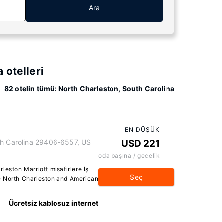
Ara
 otelleri
82 otelin tümü: North Charleston, South Carolina
EN DÜŞÜK
th Carolina 29406-6557, US
USD 221
oda başına / gecelik
leston Marriott misafirlere İş
Seç
e North Charleston and American
Ücretsiz kablosuz internet