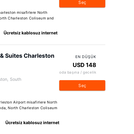
Seç
arleston misafirlere North
North Charleston Coliseum and
Ücretsiz kablosuz internet
 & Suites Charleston
EN DÜŞÜK
USD 148
oda başına / gecelik
ston, South
Seç
leston Airport misafirlere North
nda, North Charleston Coliseum
Ücretsiz kablosuz internet