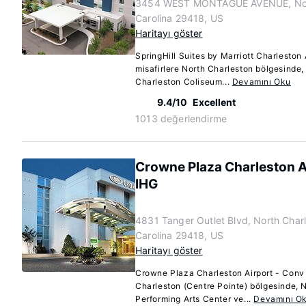
3454 WEST MONTAGUE AVENUE, Nort
Carolina 29418, US
Haritayı göster
SpringHill Suites by Marriott Charleston
misafirlere North Charleston bölgesinde,
Charleston Coliseum...
Devamını Oku
9.4/10
Excellent
1013 değerlendirme
Crowne Plaza Charleston Ai
IHG
4831 Tanger Outlet Blvd, North Char
Carolina 29418, US
Haritayı göster
Crowne Plaza Charleston Airport - Conv 
Charleston (Centre Pointe) bölgesinde, 
Performing Arts Center ve...
Devamını O