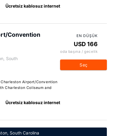
Ücretsiz kablosuz internet
ort/Convention
EN DÜŞÜK
USD 166
oda başına / gecelik
n, South
Seç
 Charleston Airport/Convention
orth Charleston Coliseum and
Ücretsiz kablosuz internet
ston, South Carolina