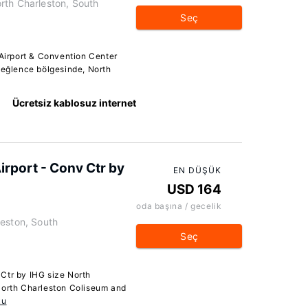
h Charleston, South
Seç
 Airport & Convention Center
 eğlence bölgesinde, North
Ücretsiz kablosuz internet
rport - Conv Ctr by
EN DÜŞÜK
USD 164
oda başına / gecelik
leston, South
Seç
Ctr by IHG size North
North Charleston Coliseum and
ku