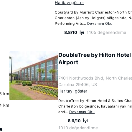
Haritayı göster
Courtyard by Marriott Charleston-North Ch
Charleston (Ashley Heights) bölgesinde, 
Performing Arts...
Devamını Oku
8.8/10
İyi
1105 değerlendirme
DoubleTree by Hilton Hotel
Airport
7401 Northwoods Blvd, North Charle
Carolina 29406, US
Haritayı göster
6 km
DoubleTree by Hilton Hotel & Suites Char
4 km
Charleston bölgesinde, havaalanı yakını
and...
Devamını Oku
8.6/10
İyi
1010 değerlendirme
e