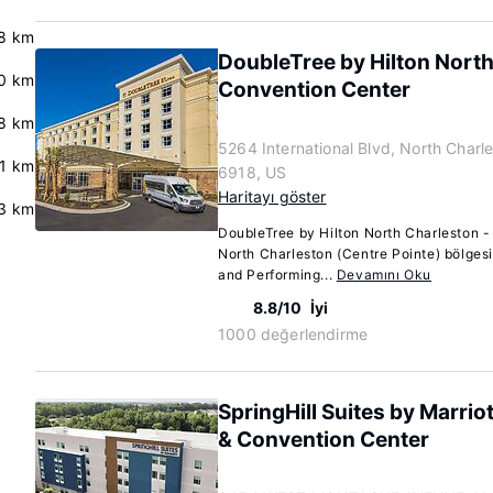
8 km
DoubleTree by Hilton North
0 km
Convention Center
8 km
5264 International Blvd, North Charl
.1 km
6918, US
Haritayı göster
3 km
DoubleTree by Hilton North Charleston -
North Charleston (Centre Pointe) bölges
and Performing...
Devamını Oku
8.8/10
İyi
1000 değerlendirme
SpringHill Suites by Marrio
& Convention Center