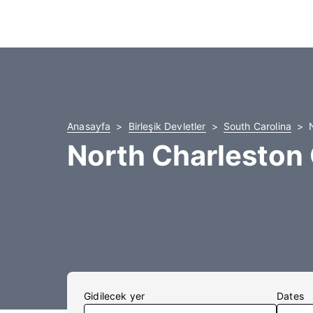
Anasayfa
Birleşik Devletler
South Carolina
North Charleston 
Gidilecek yer
Dates