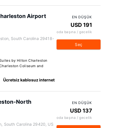
harleston Airport
EN DÜŞÜK
USD 191
oda başına / gecelik
eston, South Carolina 29418-
Seç
uites by Hilton Charleston
h Charleston Coliseum and
Ücretsiz kablosuz internet
leston-North
EN DÜŞÜK
USD 137
oda başına / gecelik
, South Carolina 29420, US