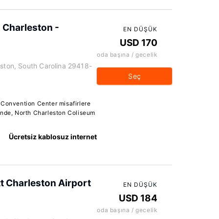
 Charleston -
EN DÜŞÜK
USD 170
oda başına / gecelik
eston, South Carolina 29418-
Seç
 Convention Center misafirlere
inde, North Charleston Coliseum
Ücretsiz kablosuz internet
tt Charleston Airport
EN DÜŞÜK
USD 184
oda başına / gecelik