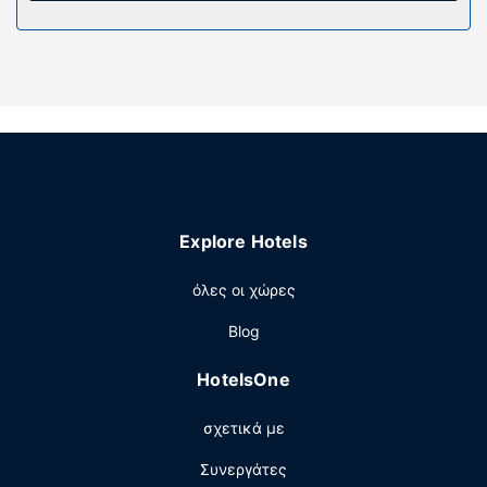
με δωρεάν ασύρματη πρόσβαση στο ίντερνετ. Οι
παροχές περιλαμβάνουν τηλέφωνα, καθώς επίσης
φούρνους μικροκυμάτων και βραστήρες για καφέ/τσάι.
Παροχές καταλύματος
Επωφεληθείτε από τις ψυχαγωγικές δυνατότητες, όπως
εξωτερική πισίνα ή απολαύστε τη θέα από το αίθριο και
τον κήπο. Οι επιπλέον παροχές σε αυτό το ξενοδοχείο
διαμερισμάτων περιλαμβάνουν δωρεάν ασύρματο
ίντερνετ, βοήθεια για προγραμματισμό ξεναγήσεων/
Explore Hotels
αγορά εισιτηρίων και ψησταριές για μπάρμπεκιου.
Άλλες παροχές
όλες οι χώρες
Στους χώρους μας θα βρείτε δωρεάν στάθμευση χωρίς
Blog
παρκαδόρο.
HotelsOne
σχετικά με
Συνεργάτες