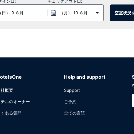
クイン日:
チェックアウト日:
（日） 9 ８月
（月） 10 ８月
空室状況
定)をご利用いただけます。2 か所のバー / ラウンジのひとつでくつ
でお召し上がりいただけます (有料)。
荷物保管サービスをお使いいただけます。敷地内にはセルフパーキング (
otelsOne
Help and support
S
会社概要
Support
ホテルのオーナー
ご予約
よくある質問
全ての言語：