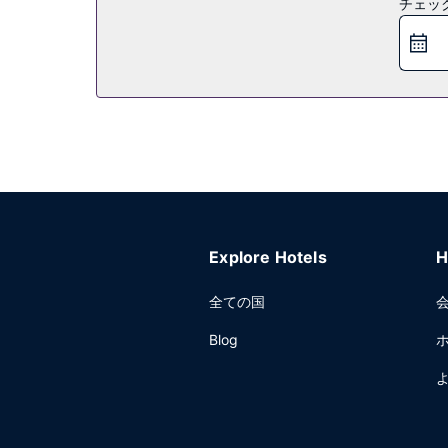
チェッ
レストラン
便利なゲストハウスのルームサービス (営業時間限
ンタル ブレックファストを毎日 5:00 ～ 正午 ま
その他の施設
ビジネスセンター、24 時間対応フロントデスク、
Explore Hotels
H
全ての国
Blog