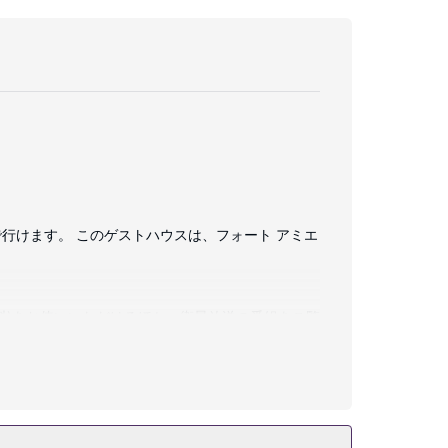
で行けます。 このゲストハウスは、フォート アミエ
無料)をお使いいただけるほか、衛星放送の番組をご覧
ーカーをご利用いただけ、ハウスキーピング サービ
を利用すると、近隣の名所へのお出かけにたいへん便利