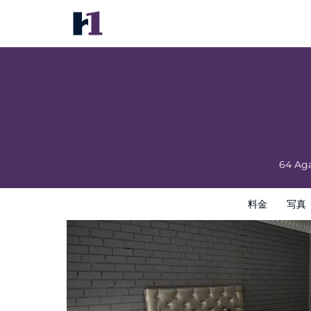
Thembisi Guesthouse
料金
写真
レビュー
地図
館内設備
ホテルイン
64 Ag
料金
写真