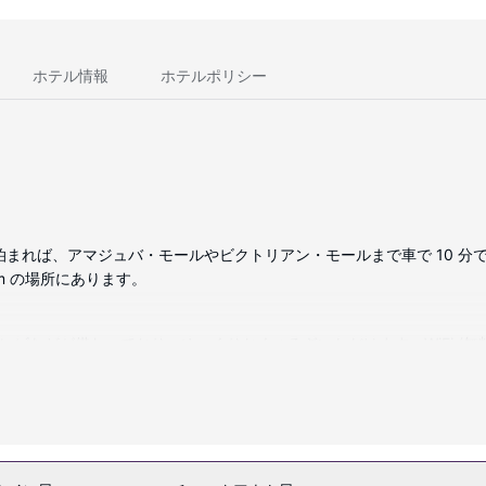
ホテル情報
ホテルポリシー
まれば、アマジュバ・モールやビクトリアン・モールまで車で 10 分
km の場所にあります。
テレビなどが備わっており、ゆっくりおくつろぎいただけます。WiFi (
、バスアメニティ (無料)があります。デスク、コーヒー / ティーメ
 (共用エリア)などをお使いいただけます。地域内シャトルバス (有料) 