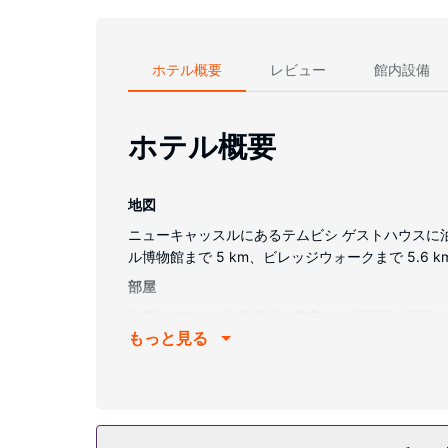
ホテル概要
レビュー
館内設備
ホテル概要
地図
ニューキャッスルにあるテムビシ ゲストハウスに泊
ル博物館まで 5 km、ビレッジウォークまで 5.6 
部屋
全部で 20 ある冷房完備の客室には冷蔵庫、薄型
もっと見る
いただけます。バスルームには、浴槽またはシャワー
スは、毎日行われます。
施設
庭園からの眺めを楽しみ、WiFi (無料)やテレビ
です。