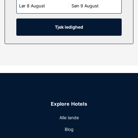
Lør 8 August
Søn 9 August
Værelset har et privat badeværelse med bruser samt
gratis toiletartikler og hårtørrer.
Ejendomsfacilitet
Tjek ledighed
Sørg for at nyde de rekreative faciliteter, der inkluderer en
udendørs pool og et fitnesscenter. Andre faciliteter på
dette hotel inkluderer gratis trådløs internetadgang,
concierge-tjenester og bryllupsfaciliteter.
Restaurant
Spis dig mæt i internationale retter på Bella Vista
Restaurant, en restaurant ved poolen, og få en drink ved
baren/loungen. Nyd udsynet til poolen, og spis endda
udendørs, når vejret tillader det. Du kan også blive på
værelset og nyde godt af roomservice (i et begrænset
Explore Hotels
antal timer). Fuld morgenmad tilbydes mod gebyr dagligt
fra kl. 08.00 til kl. 11.00.
Alle lande
Andre faciliteter
Blog
Gæsterne har blandt andet adgang til en computerstation,
hurtig udtjekning og renseri/vaskeservice. Dette hotel