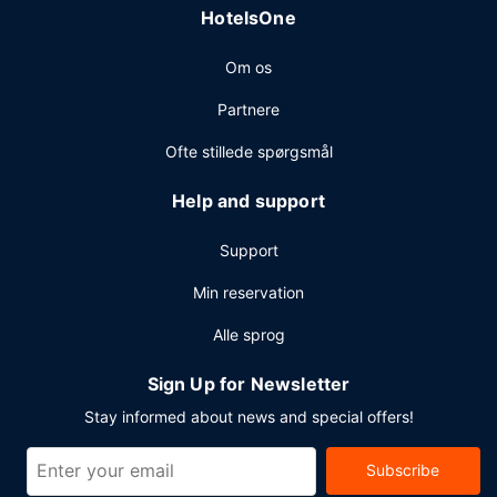
HotelsOne
tilbyder arrangementfaciliteter, såsom et konferencecenter
og et mødelokale. Gratis selvstændig parkering er til
Om os
rådighed på stedet.
Partnere
Ofte stillede spørgsmål
Help and support
Support
Min reservation
Alle sprog
Sign Up for Newsletter
Stay informed about news and special offers!
Subscribe