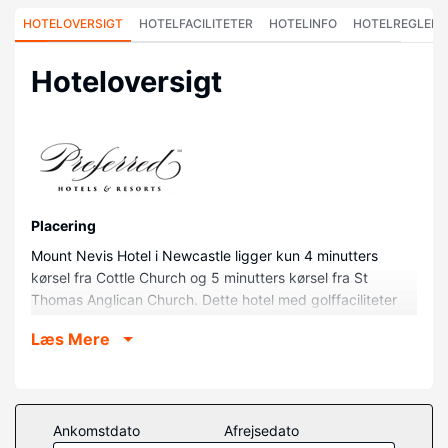
HOTELOVERSIGT
HOTELFACILITETER
HOTELINFO
HOTELREGLER
Hoteloversigt
Placering
Mount Nevis Hotel i Newcastle ligger kun 4 minutters
kørsel fra Cottle Church og 5 minutters kørsel fra St
Thomas Anglican Church. Dette hotel med golffaciliteter
ligger 12,2 km fra Nelson Museum og 15,4 km fra Nevis
Læs Mere
Botaniske Have.
Værelser
Føl dig hjemme i et af de 41 aircondition-afkølede
værelser. Værelserne har privat møbleret balkon eller
Ankomstdato
Afrejsedato
terrasse. Med gratis Wi-Fi kan du altid komme på nettet.