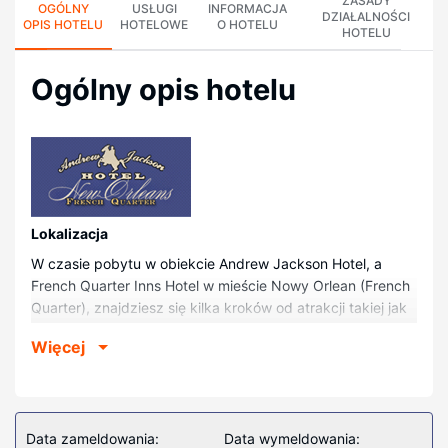
ZASADY
OGÓLNY
USŁUGI
INFORMACJA
DZIAŁALNOŚCI
OPIS HOTELU
HOTELOWE
O HOTELU
HOTELU
Ogólny opis hotelu
Lokalizacja
W czasie pobytu w obiekcie Andrew Jackson Hotel, a
French Quarter Inns Hotel w mieście Nowy Orlean (French
Quarter), znajdziesz się kilka kroków od atrakcji takiej jak
Bourbon Street i 4 minut piechotą od miejsca takiego jak
Więcej
French Market. Hotel (historyczny) znajduje się 0,5 km od
atrakcji takiej jak Café du Monde i 0,6 km od miejsca
takiego jak Jackson Square.
Pokoje
Data zameldowania:
Data wymeldowania: