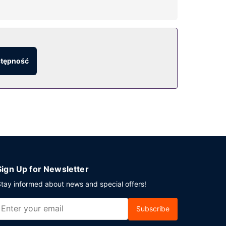
atny bezprzewodowy dostęp do internetu.
stępność
etnie wyposażony bar/salon klubowy i gdzie
kontynentalne codziennie od 6 do 10.
arkowanie samodzielne.
Sign Up for Newsletter
tay informed about news and special offers!
Subscribe