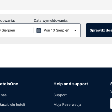
i żelazka i deski do prasowania.
ię piękny widok. Dostępne są również takie udogodnienia, jak bezpł
ldowania:
Data wymeldowania:
9 Sierpień
Pon 10 Sierpień
Sprawdź do
 serwuje restauracja Sea Craft, restauracja, gdzie znajduje się świ
ć posiłek na świeżym powietrzu. Hotel oferuje bezpłatne śniadanie 
 i przechowalnia bagażu. Udogodnienia na miejscu to bezpłatne p
otelsOne
Help and support
S
 nas
Support
łaściciele hoteli
Moja Rezerwacja