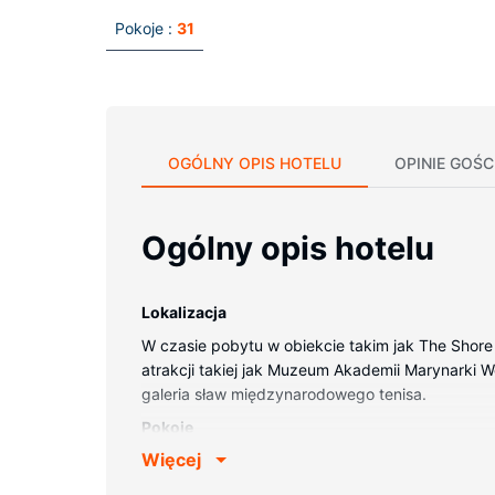
Pokoje :
31
OGÓLNY OPIS HOTELU
OPINIE GOŚC
Ogólny opis hotelu
Lokalizacja
W czasie pobytu w obiekcie takim jak The Shore 
atrakcji takiej jak Muzeum Akademii Marynarki Wo
galeria sław międzynarodowego tenisa.
Pokoje
Więcej
Poczuj się jak w domu w 31 oryginalnie udekor
internetu zapewni łączność ze światem. Prywatn