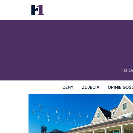
The Shore House
Ceny
Zdjęcia
Opinie Gości
Mapę
Usługi Hotel
113 
CENY
ZDJĘCIA
OPINIE GOŚ