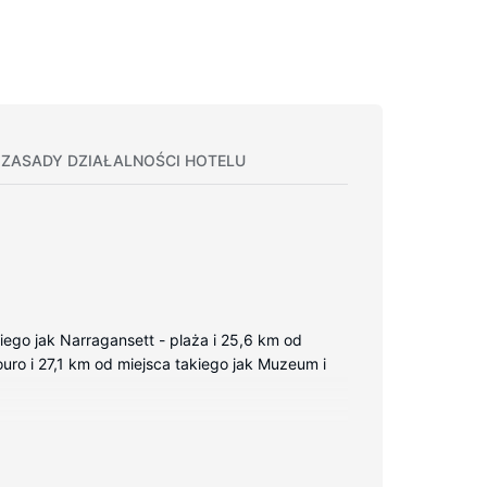
ZASADY DZIAŁALNOŚCI HOTELU
iego jak Narragansett - plaża i 25,6 km od
ouro i 27,1 km od miejsca takiego jak Muzeum i
oekranowy. Bezpłatny bezprzewodowy dostęp do
i suszarki do włosów. Udogodnienia obejmują