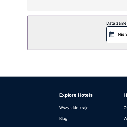
telefon oraz zestawy do parzenia kawy i herbaty 
Udogodnienia w obiekcie
Do pokoju przylega taras, z którego roztacza s
Data zame
Restauracja
Nie 
Spróbuj dań kuchni takiej jak owoce morza, którą
możesz podziwiać widok na ocean lub nawet zjeś
Pozostałe udogodnienia
Udogodnienia biznesowe to recepcja całodobowa
Explore Hotels
H
Wszystkie kraje
O
Blog
W