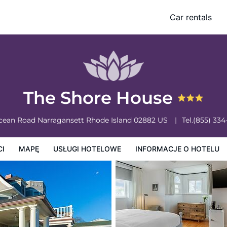
Car rentals
owe
Informacje o hotelu
Zasady działalności hotelu
The Shore House
Ocean Road
Narragansett
Rhode Island
02882
US
Tel.
(855) 334
CI
MAPĘ
USŁUGI HOTELOWE
INFORMACJE O HOTELU