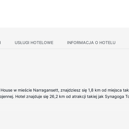
I
USŁUGI HOTELOWE
INFORMACJA O HOTELU
House w mieście Narragansett, znajdziesz się 1,8 km od miejsca tak
jennej. Hotel znajduje się 26,2 km od atrakcji takiej jak Synagoga T
owane pokojach, których wyposażenie to lodówka i telewizor płask
a łazienka — wyposażenie: prysznic, bezpłatne przybory toaletowe 