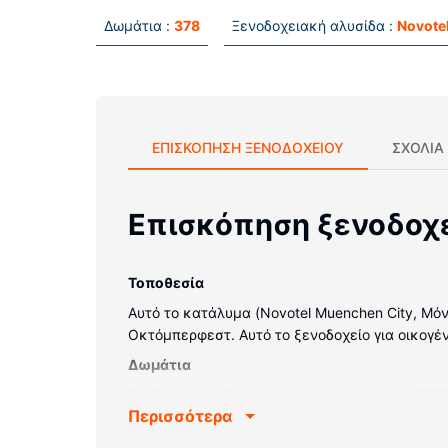
Δωμάτια :
378
Ξενοδοχειακή αλυσίδα :
Novote
ΕΠΙΣΚΌΠΗΣΗ ΞΕΝΟΔΟΧΕΊΟΥ
ΣΧΌΛΙΑ
Επισκόπηση ξενοδοχ
Τοποθεσία
Αυτό το κατάλυμα (Novotel Muenchen City, Μόν
Οκτόμπερφεστ. Αυτό το ξενοδοχείο για οικογέν
Δωμάτια
Απολαύστε τη διαμονή σας σε ένα από τα 378 
Περισσότερα
πρόσβαση στο ίντερνετ κι επίσης παρέχονται 
χρηματοκιβώτια και βραστήρες για καφέ/τσάι.