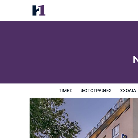
Novotel Muenchen City
Τιμές
Φωτογραφίες
σχόλια
Χάρτης
Παροχες 
ΤΙΜΈΣ
ΦΩΤΟΓΡΑΦΊΕΣ
ΣΧΌΛΙΑ