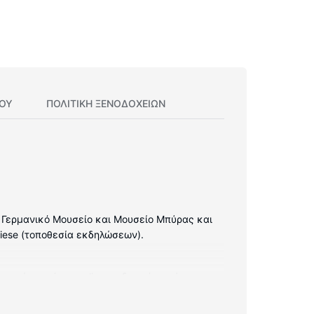
ΊΟΥ
ΠΟΛΙΤΙΚΗ ΞΕΝΟΔΟΧΕΊΩΝ
: Γερμανικό Μουσείο και Μουσείο Μπύρας και
wiese (τοποθεσία εκδηλώσεων).
 να είστε πάντα online με δωρεάν ασύρματη
βάνουν τηλέφωνα, καθώς επίσης