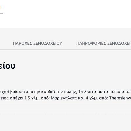
l
ΠΑΡΟΧΕΣ ΞΕΝΟΔΟΧΕΙΟΥ
ΠΛΗΡΟΦΟΡΊΕΣ ΞΕΝΟΔΟΧΕ
είου
αχο) βρίσκεται στην καρδιά της πόλης, 15 λεπτά με τα πόδια από
ειες απέχει 1,5 χλμ. από: Μαρίενπλατς και 4 χλμ. από: Theresien
δωμάτιά μας, τα οποία διαθέτουν θερμαινόμενα δάπεδα. Mπορείτε
για τη διασκέδασή σας δορυφορικά κανάλια. Οι παροχές περιλαμ