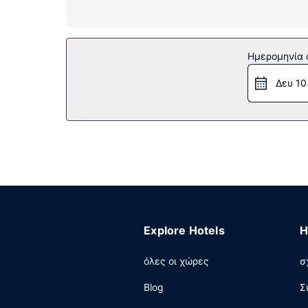
Παροχές καταλύματος
Επωφεληθείτε από τις ψυχαγωγικές δυνατότητε
παροχές σε αυτό το ξενοδοχείο περιλαμβάνουν
Ημερομηνία c
Εστιατόριο
Δευ 10
Πάρτε κάτι να φάτε στο The Flave (εστιατόριο)
επωφεληθείτε από το room service (κατά τη δ
μεταξύ 6:30 π.μ. - 10:30 π.μ. και τα σαββατοκύ
Άλλες παροχές
Στις σημαντικές παροχές περιλαμβάνονται επι
όλο το 24ωρο. Θέλετε να οργανώσετε μια εκδήλ
περιλαμβάνει ένα συνεδριακό κέντρο και 5 αί
(διαθέσιμο 24 ώρες το 24ωρο) και στους χώρο
Explore Hotels
H
όλες οι χώρες
σ
Blog
Σ