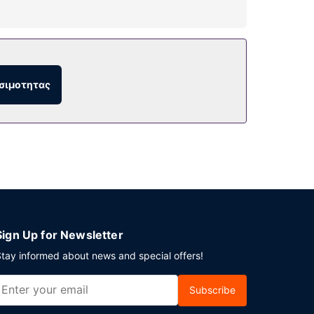
ήριο ανοιχτό όλο το 24ωρο. Οι επιπλέον
γωγίας/ηλεκτρονικών παιχνιδιών.
σιμοτητας
τίσετε έξω. Εναλλακτικά, μείνετε μέσα και
θέσιμο πρωινό (σε μπουφέ) τις καθημερινές
 στεγνοκαθαριστηρίου/πλυντηρίων και ρεσεψιόν
ώρο που είναι 230 τετραγωνικά μέτρα και
ι για μεταφορά από και προς το αεροδρόμιο
.
Sign Up for Newsletter
tay informed about news and special offers!
Subscribe