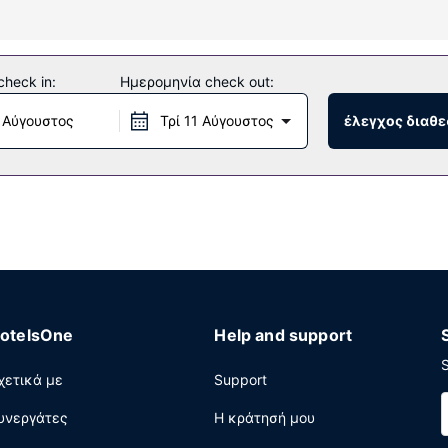
ς που προσφέρονται, όπως εσωτερική πισίνα, σάουνα και γυμναστ
 δωρεάν ασύρματο ίντερνετ, υπηρεσίες concierge και χώρο ψυχα
heck in:
Ημερομηνία check out:
 Αύγουστος
Τρί 11 Αύγουστος
έλεγχος διαθε
. Εκεί μπορείτε να πιείτε ένα ποτό στο μπαρ/lounge και να γευμα
ιάρκεια συγκεκριμένων ωρών μόνο). Με επιπλέον χρέωση είναι δια
ριακα μεταξύ 6:30 π.μ. - 11:30 π.μ.. LOCALIZE
χειρηματικό κέντρο που λειτουργεί 24 ώρες το 24ωρο, υπηρεσίες
ωση σε αυτήν την πόλη (Μόναχο); Αυτό το ξενοδοχείο διαθέτει χ
θουσες συνεδριάσεων. Με επιπλέον χρέωση παρέχεται λεωφορειάκ
υς μας θα βρείτε επίσης στάθμευση χωρίς παρκαδόρο (με χρέωση)
otelsOne
Help and support
S
χετικά με
Support
υνεργάτες
Η κράτησή μου