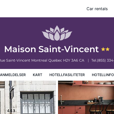
Car rentals
iteter
Hotellinformasjon
Hotellregler
Maison Saint-Vincent
Rue Saint-Vincent
Montreal
Quebec
H2Y 3A6
CA
Tel.
(855) 334
EANMELDELSER
KART
HOTELLFASILITETER
HOTELLINF