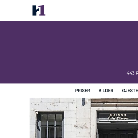
Maison Saint-Vincent
Priser
Bilder
Gjesteanmeldelser
Kart
Hotellfasil
443 
PRISER
BILDER
GJEST