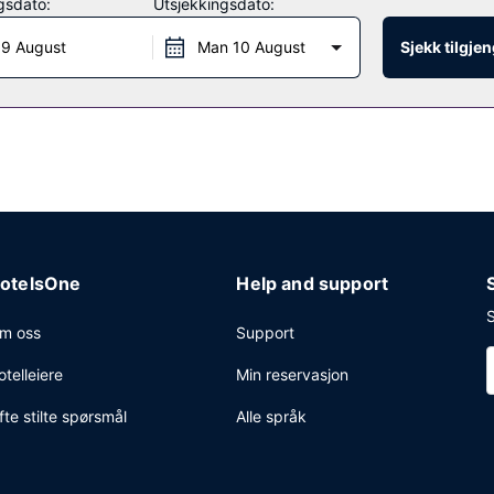
gsdato:
Utsjekkingsdato:
 9 August
Man 10 August
Sjekk tilgje
otelsOne
Help and support
S
m oss
Support
otelleiere
Min reservasjon
fte stilte spørsmål
Alle språk