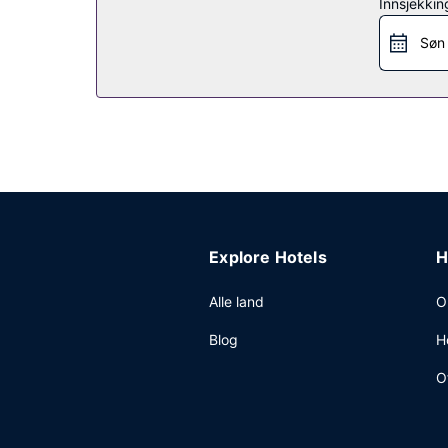
Innsjekkin
Søn
Explore Hotels
H
Alle land
O
Blog
H
O