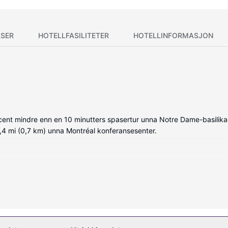
SER
HOTELLFASILITETER
HOTELLINFORMASJON
incent mindre enn en 10 minutters spasertur unna Notre Dame-basilik
,4 mi (0,7 km) unna Montréal konferansesenter.
, som er individuelt dekorert og utstyrt med espressomaskin og Fla
ikret med digital-TV. Badene inkluderer toalettartikler (inkludert) 
tale.
ing og bagasjeoppbevaring.