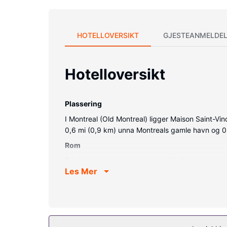
HOTELLOVERSIKT
GJESTEANMELDEL
Hotelloversikt
Plassering
I Montreal (Old Montreal) ligger Maison Saint-V
0,6 mi (0,9 km) unna Montreals gamle havn og 0
Rom
Føl deg som hjemme i et av de 10 gjesterommene
Les Mer
fi (inkludert) på rommet, og underholdningen er s
kaffetrakter/tekoker, og rengjøring tilbys etter av
Andre fasiliteter
Gjester har tilgang til blant annet hurtigutsjekk