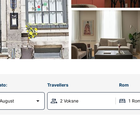
ato:
Travellers
Rom
 August
2 Voksne
1 Ro