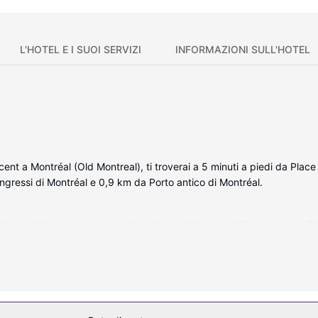
L'HOTEL E I SUOI SERVIZI
INFORMAZIONI SULL'HOTEL
cent a Montréal (Old Montreal), ti troverai a 5 minuti a piedi da Plac
ngressi di Montréal e 0,9 km da Porto antico di Montréal.
lizzato della struttura, complete di macchina per caffè espresso e TV 
canali in digitale è l'ideale per concedersi un po' di svago. I bagni d
cessori per la preparazione di caffè/tè, mentre le pulizie sono eseguite
agagli.