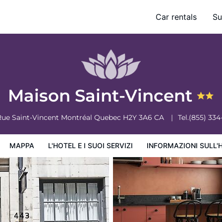
Car rentals
Su
ervizi
Informazioni sull'hotel
Condizioni dell'hotel
Maison Saint-Vincent
Rue Saint-Vincent
Montréal
Quebec
H2Y 3A6
CA
Tel.
(855) 334
MAPPA
L'HOTEL E I SUOI SERVIZI
INFORMAZIONI SULL'