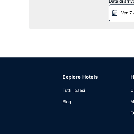
Data di arriv
Ven 7 
Explore Hotels
H
Tutti i paesi
C
Blog
A
F