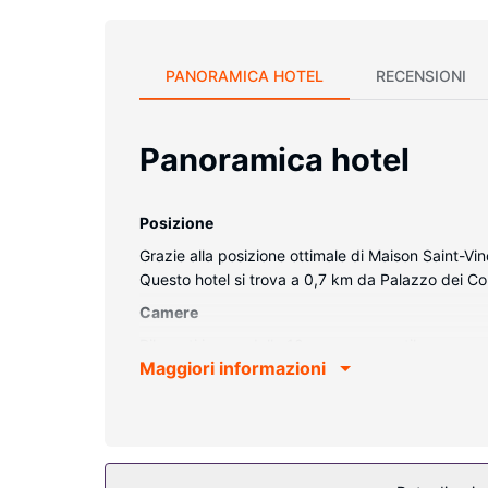
PANORAMICA HOTEL
RECENSIONI
Panoramica hotel
Posizione
Grazie alla posizione ottimale di Maison Saint-Vin
Questo hotel si trova a 0,7 km da Palazzo dei Co
Camere
Rilassati in una delle 10 camere con stile persona
Maggiori informazioni
restare in contatto con il mondo, mentre la TV con 
asciugacapelli. I comfort includono scrivanie e ac
Altre attrattive
Potrai usufruire di check-out veloce e deposito b