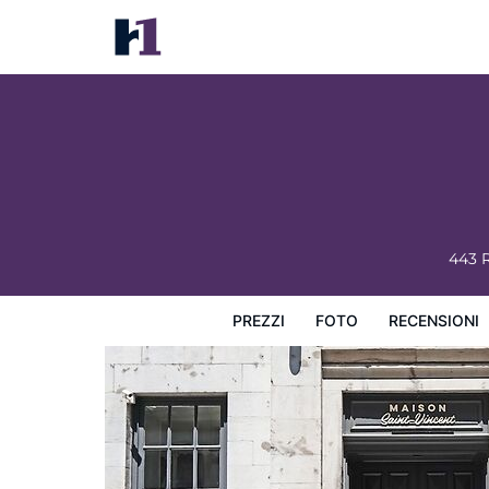
Maison Saint-Vincent
Prezzi
Foto
Recensioni
Mappa
L'hotel e i suoi s
443 
PREZZI
FOTO
RECENSIONI