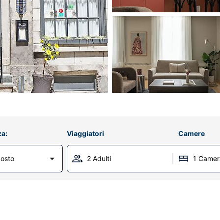
za:
Viaggiatori
Camere
osto
2 Adulti
1 Camer