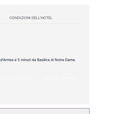
CONDIZIONI DELL'HOTEL
e d'Armes e 5 minuti da Basilica di Notre Dame.
a schermo piatto. Il Wi-Fi gratuito ti consente di
ispongono di set di cortesia gratuiti e
 servizio di pulizie su richiesta.