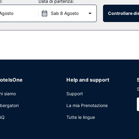
o:
Data di partenza:
Agosto
Sab 8 Agosto
Controllare di
otelsOne
Help and support
S
hi siamo
Support
lbergatori
La mia Prenotazione
AQ
Tutte le lingue