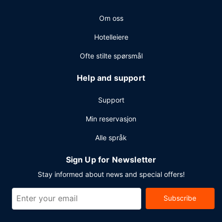
en døgnåpen resepsjon og et flerspråklig personale. Dette
Om oss
hotellet tilbyr 5 møtelokaler for ulike typer møter og
eventer.
Hotelleiere
Ofte stilte spørsmål
Help and support
Support
Min reservasjon
Alle språk
Sign Up for Newsletter
Stay informed about news and special offers!
Subscribe