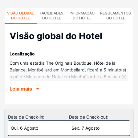
VISÃO GLOBAL
FACILIDADES
INFORMAÇÃO
REGULAMENTOS
DO HOTEL
DO HOTEL
DO HOTEL
DO HOTEL
Visão global do Hotel
Localização
Com uma estadia The Originals Boutique, Hôtel de la
Balance, Montbéliard em Montbeliard, ficará a 5 minuto(s)
a pé de Mercado de Natal em Montbéliard e a 5 minuto(s)
de Templo Saint-Martin. Este hotel está a 0,8 km (0,5 mi)
Leia mais
de Castelo dos Duques de Wurttemberg e a 1,9 km (1,2 mi)
de Pavilhão de Ciência.
Quartos
Sinta-se em casa num dos 45 quartos com ar
Data de Check-in:
Data de Check-out:
condicionado e um televisor de ecrã plano. O acesso à
Qui. 6 Agosto
Sex. 7 Agosto
internet sem fios permite-lhe estar sempre contactável. Ao
final do dia, assista a uma seleção de canais por cabo. As