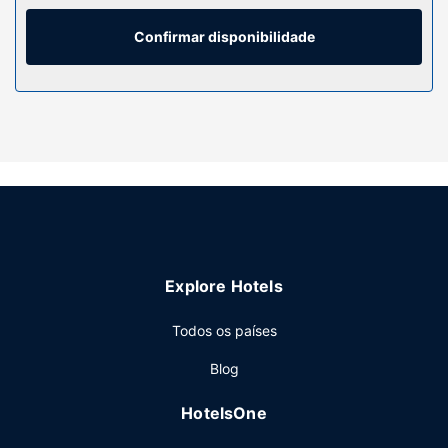
casas de banho privativas dispõem de uma banheira ou
um polibã, artigos de higiene grátis e secadores de
Confirmar disponibilidade
cabelo. As comodidades incluem ainda telefone, além de
secretárias e de jornais grátis.
Serviço do hotel
Não perca as várias atividades recreativas e de
entretimento ao seu dispor, incluindo aluguer de bicicletas.
O espaço oferece ainda Wi-fi grátis e serviços de
concierge.
Restaurante
Se quiser petiscar no conforto dos lençóis, dê uma vista
Explore Hotels
de olhos pela ementa do serviço de quarto. Termine o dia
com uma bebida refrescante no bar/lounge. O hotel serve
Todos os países
pequenos-almoços buffet diariamente entre as 6:30 e as
10:00 mediante uma sobretaxa.
Blog
Outros serviços
HotelsOne
As principais comodidades incluem jornais grátis no lobby,
uma receção aberta 24 horas e armazenamento de