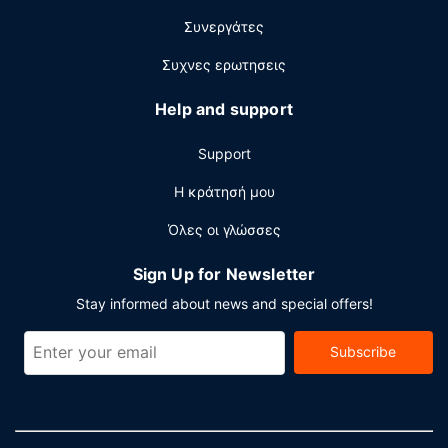
Άλλες παροχές
Συνεργάτες
Στις σημαντικές παροχές περιλαμβάνονται
επιχειρηματικό κέντρο που λειτουργεί 24 ώρες το
Συχνες ερωτησεις
24ωρο, γρήγορο check-in και γρήγορο check-out. Αυτό το
ξενοδοχείο διαθέτει 5 αίθουσες κατάλληλες για
Help and support
εκδηλώσεις. Στους χώρους μας θα βρείτε δωρεάν
στάθμευση χωρίς παρκαδόρο.
Support
Η κράτησή μου
Όλες οι γλώσσες
Sign Up for Newsletter
Stay informed about news and special offers!
Subscribe