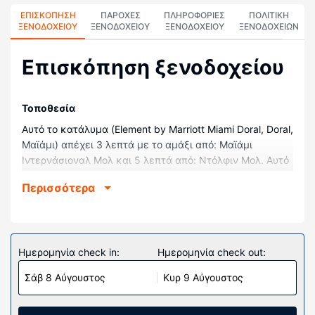
ΕΠΙΣΚΌΠΗΣΗ
ΠΑΡΟΧΕΣ
ΠΛΗΡΟΦΟΡΊΕΣ
ΠΟΛΙΤΙΚΗ
ΞΕΝΟΔΟΧΕΊΟΥ
ΞΕΝΟΔΟΧΕΙΟΥ
ΞΕΝΟΔΟΧΕΊΟΥ
ΞΕΝΟΔΟΧΕΊΩΝ
Επισκόπηση ξενοδοχείου
Τοποθεσία
Αυτό το κατάλυμα (Element by Marriott Miami Doral, Doral,
Μαϊάμι) απέχει 3 λεπτά με το αμάξι από: Μαϊάμι
Ιντερνάσιοναλ Μολ και 5 λεπτά από: Ντόλφιν Μολ. Αυτό
το ξενοδοχείο απέχει 19 χλμ. από: Dadeland Mall
Περισσότερα
(εμπορικό κέντρο) και 19,2 χλμ. από: Μαϊάμι Ντιζάιν
Σόπινγκ Ντίστρικτ.
Δωμάτια
Νιώστε σαν στο σπίτι σας σε ένα από τα 139
Ημερομηνία check in:
Ημερομηνία check out:
κλιματιζόμενα δωμάτια, όπου υπάρχουν φούρνοι
Σάβ 8 Αύγουστος
Κυρ 9 Αύγουστος
μικροκυμάτων και τηλεοράσεις LCD. Το κρεβάτι σας
διαθέτει πουπουλένια παπλώματα και κλινοσκεπάσματα
υψηλής ποιότητας (premium). Mπορείτε να είστε πάντα