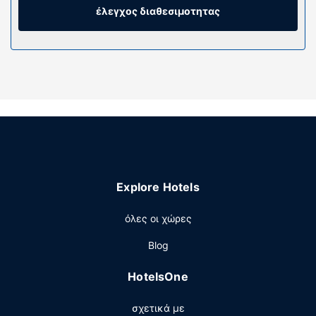
online με δωρεάν ασύρματη πρόσβαση στο ίντερνετ κι
έλεγχος διαθεσιμοτητας
επίσης παρέχονται για τη διασκέδασή σας δορυφορικά
κανάλια. Τα ιδιωτικά μπάνια με ντουζιέρες διαθέτουν
ντους βροχής και επώνυμα προϊόντα προσωπικής
περιποίησης.
Παροχές καταλύματος
Απολαύστε τις ψυχαγωγικές δραστηριότητες που
προσφέρονται, όπως εξωτερική πισίνα και γυμναστήριο
ανοιχτό όλο το 24ωρο. Σε αυτό το ξενοδοχείο θα βρείτε
επίσης δωρεάν ασύρματο ίντερνετ, υπηρεσίες γάμου και
τζάκι στο λόμπι.
Explore Hotels
Εστιατόριο
όλες οι χώρες
Απολαύστε τοπική και διεθνής κουζίνα στο 107 Steak &
Bar (steakhouse) που βρίσκεται δίπλα στην πισίνα. Το
Blog
εστιατόριο διαθέτει μπαρ/lounge και προσφέρει θέα
στον κήπο. Γνωρίστε άλλους επισκέπτες στη δωρεάν
HotelsOne
δεξίωση που λαμβάνει χώρα συγκεκριμένες ημέρες.
Σερβίρεται δωρεάν πρωινό (ευρωπαϊκό) καθημερινά.
σχετικά με