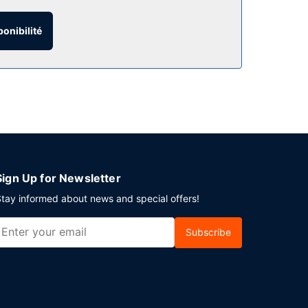
extérieure et un centre de fitness. Parmi les
s.
ponibilité
 et une réception ouverte 24 h/24. Un parking
Sign Up for Newsletter
tay informed about news and special offers!
Subscribe