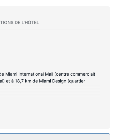
TIONS DE L'HÔTEL
de Miami International Mall (centre commercial)
al) et à 18,7 km de Miami Design (quartier
s à votre disposition, notamment une cuisine
s par câble assure votre divertissement, alors
fferts par l'hébergement comprennent un bureau