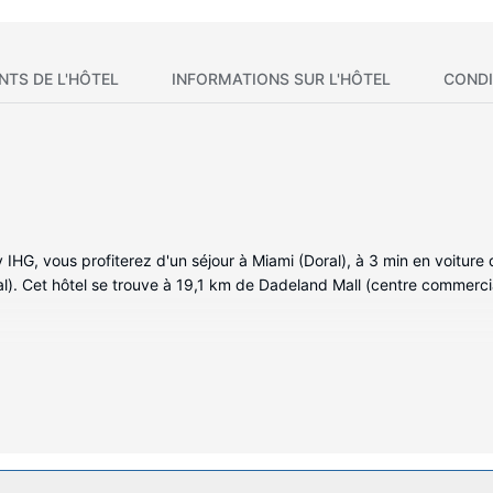
NTS DE L'HÔTEL
INFORMATIONS SUR L'HÔTEL
CONDI
IHG, vous profiterez d'un séjour à Miami (Doral), à 3 min en voiture 
l). Cet hôtel se trouve à 19,1 km de Dadeland Mall (centre commerci
 95 chambres de l'hébergement et profitez des nombreux équipement
dotée d'un lit avec surmatelas. Une télévision connectée avec chaîne
t de rester en contact avec le monde. Les équipements et services o
e avec des appels locaux gratuits.