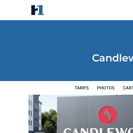
Candlewood Suites Miami Dora
Tarifs
Photos
Carte
Équipements de
Candlew
TARIFS
PHOTOS
CAR