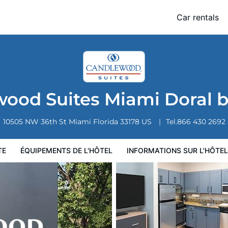
l by IHG
Car rentals
 l'hôtel
Informations sur l'hôtel
Conditions de l'hôtel
ood Suites Miami Doral 
10505 NW 36th St
Miami
Florida
33178
US
Tel.
866 430 2692
TE
ÉQUIPEMENTS DE L'HÔTEL
INFORMATIONS SUR L'HÔTEL