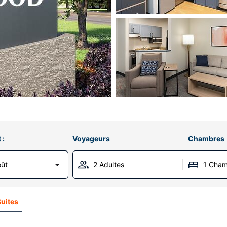
 :
Voyageurs
Chambres
oût
2 Adultes
1 Cha
uites