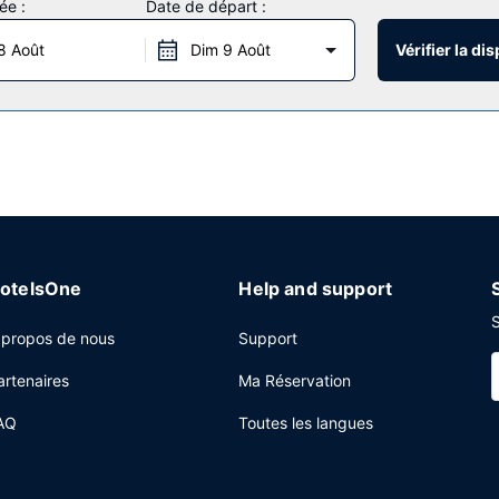
ée :
Date de départ :
ctures de loisirs à disposition et qui incluent notamment une piscine 
us trouvez également l'accès Wi-Fi à Internet gratuit et des barbecue
8 Août
Dim 9 Août
Vérifier la dis
Suites Miami Doral by IHG vous propose un snack bar/épicerie fine.
 centre d'affaires ouvert 24 h/24, des journaux gratuits dans le hall
gement.
otelsOne
Help and support
S
 propos de nous
Support
artenaires
Ma Réservation
AQ
Toutes les langues