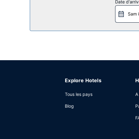
Date d'arriv
N'hésitez pas à profiter des nombreuses infrastru
services et équipements offerts par cet hôtel vo
Sam 
Restaurant
Pour combler tous vos petits creux, Candlewood 
Autres services
Les équipements et services proposés incluent un
gratuit est disponible dans l'enceinte de l'héber
Explore Hotels
H
Tous les pays
A
Blog
P
F