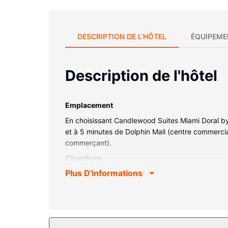
DESCRIPTION DE L'HÔTEL
ÉQUIPEME
Description de l'hôtel
Emplacement
En choisissant Candlewood Suites Miami Doral by 
et à 5 minutes de Dolphin Mall (centre commercia
commerçant).
Chambres
Plus D'informations
Passez un séjour comme il se doit dans une des
avec un réfrigérateur et four. Votre chambre est 
que l'accès Wi-Fi à Internet gratuit vous perme
et des journaux gratuits, mais aussi un téléphon
Les services sur place