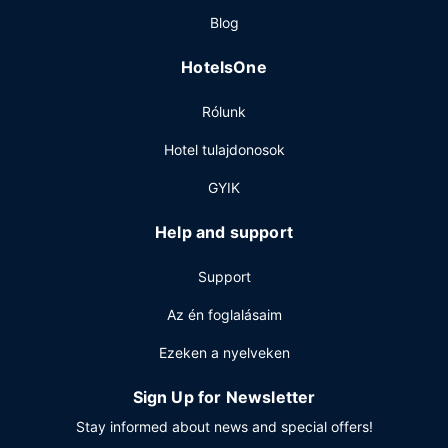
Étterem
Blog
Ha megéheznél, Candlewood Suites Miami Doral by IHG a
HotelsOne
helyi snack bár/delikát kínálatával tud szolgálni.
Egyéb felszereltség
Rólunk
A szálláshelyen 24 órában nyitva tartó business center,
Hotel tulajdonosok
ingyenes újságok és 24 órában nyitva tartó recepció is
igénybe vehető. Az autóval érkező vendégek számára
GYIK
ingyenes egyéni parkolás biztosított a helyszínen.
Help and support
Support
Az én foglalásaim
Ezeken a nyelveken
Sign Up for Newsletter
Stay informed about news and special offers!