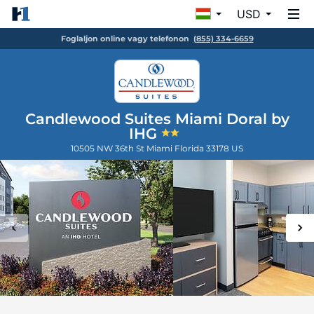
USD
Foglaljon online vagy telefonon
(855) 334-6659
Candlewood Suites Miami Doral by
IHG
10505 NW 36th St
Miami
Florida
33178
US