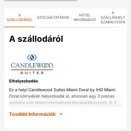
A
A
HOTEL
SZOLGÁLTATÁSOK
SZÁLLÁSHELY
SZÁLLODÁRÓL
INFORMÁCIÓ
SZABÁLYZATA
A szállodáról
Elhelyezkedés
Ez a helyi Candlewood Suites Miami Doral by IHG Miami
Doral környékén helyezkedik el, ahonnan egy 3 preces
autóútra esik Miami International Bevásárlóközpont, ill. 5
percesre Dolphin Bevásárlóközpont helyszíne. Ez a helyi
További Információk
hotel kb. 19,1 km-re található Dadeland Mall
bevásárlóközpont, ill. 18,7 km-re Miami Design
bevásárlónegyed helyszíneitől.