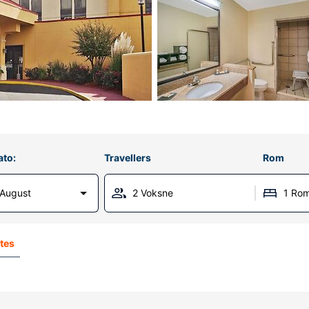
ato:
Travellers
Rom
 August
2 Voksne
1 Ro
ites