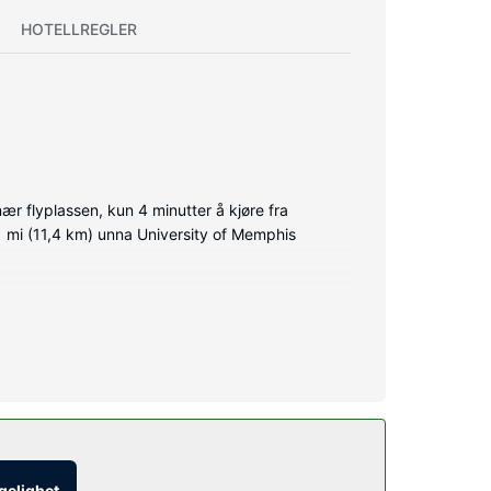
HOTELLREGLER
 flyplassen, kun 4 minutter å kjøre fra
1 mi (11,4 km) unna University of Memphis
ikret med en 32-tommers flatskjerm-TV med
r, toalettartikler (inkludert) og hårføner.
e i nærheten med overnattingsstedets buss (mot et
ngelighet