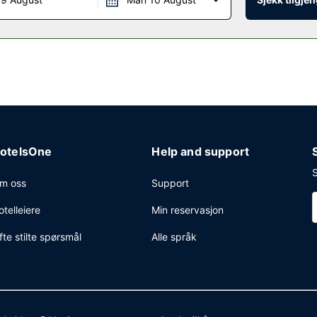
Memphis Airport Graceland kan du få deg en matbit i snackbaren/del
tilgang (inkludert), et forretningssenter og hurtigutsjekking. Gjestene 
otelsOne
Help and support
S
m oss
Support
otelleiere
Min reservasjon
fte stilte spørsmål
Alle språk