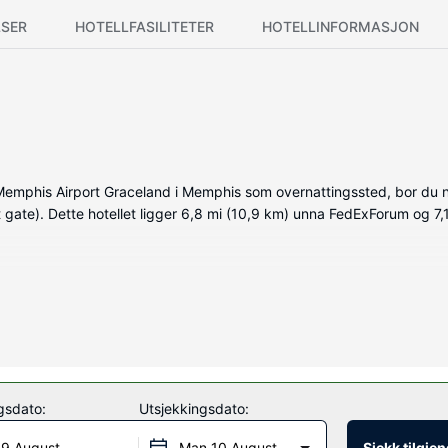
SER
HOTELLFASILITETER
HOTELLINFORMASJON
mphis Airport Graceland i Memphis som overnattingssted, bor du nær
 gate). Dette hotellet ligger 6,8 mi (10,9 km) unna FedExForum og 7,
ne, som også har kjøleskap og mikrobølgeovn. Underholdningen er s
holde deg oppdatert. Rommene har privat bad med kombinert dusj/badeka
mmel, og rengjøring tilbys daglig.
 (inkludert) og bankettsal. Det enkelt å komme seg til severdigheten
gsdato:
Utsjekkingsdato:
 9 August
Man 10 August
Sjekk tilgje