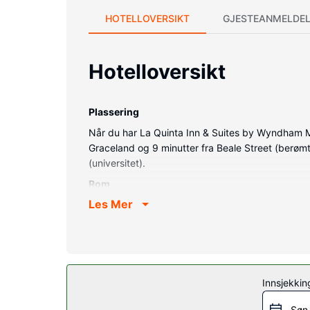
HOTELLOVERSIKT
GJESTEANMELDEL
Hotelloversikt
Plassering
Når du har La Quinta Inn & Suites by Wyndham Me
Graceland og 9 minutter fra Beale Street (berømt
(universitet).
Rom
Les Mer
Føl deg som hjemme i et av de 120 gjesteromme
parabol-TV, og wi-fi (inkludert) gjør at du kan 
Rommene har skrivebord og vaskemaskin/tørketro
Fasiliteter på eiendommen
Du tilbys blant annet et treningssenter og wi-fi
Innsjekkin
tillegg).
Søn