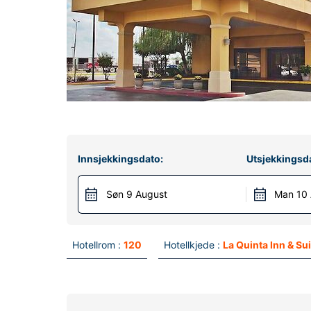
Innsjekkingsdato:
Utsjekkingsd
Søn 9 August
Man 10
Hotellrom :
120
Hotellkjede :
La Quinta Inn & Su