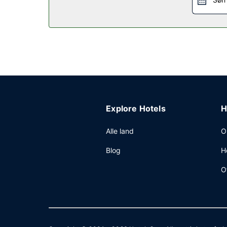
Restaurant
Som gjest på La Quinta Inn & Suites by Wyndham 
inkludert.
Andre fasiliteter
Gjester har tilgang til blant annet kablet internet
uten ekstra kostnad .
Explore Hotels
H
Alle land
O
Blog
H
O