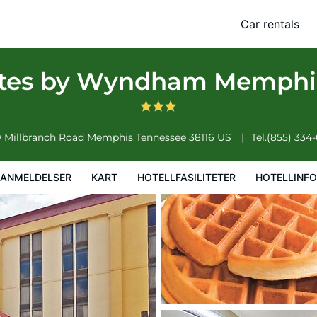
is Airport Graceland
Car rentals
iteter
Hotellinformasjon
Hotellregler
uites by Wyndham Memphis
 Millbranch Road
Memphis
Tennessee
38116
US
Tel.
(855) 334
EANMELDELSER
KART
HOTELLFASILITETER
HOTELLINF