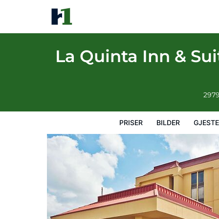
La Quinta Inn & Suites by Wyndham Memph
Priser
Bilder
Gjesteanmeldelser
Kart
Hotellfasil
La Quinta Inn & S
2979
PRISER
BILDER
GJEST