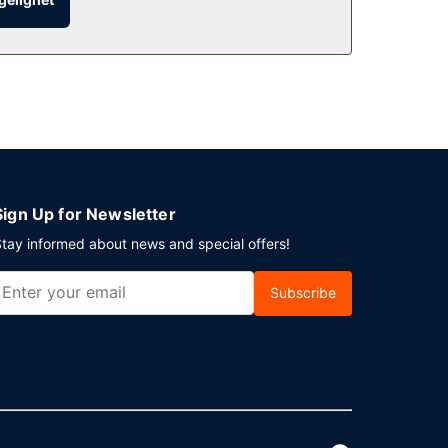
ikatesseforretningen. Kontinental frokost er
tilbys buss til og fra flyplassen på forespørsel
Sign Up for Newsletter
tay informed about news and special offers!
Subscribe