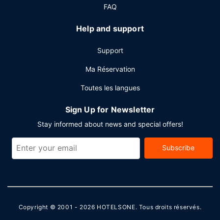
Les équipements et services proposés incluent l'accès à
FAQ
internet gratuit à Internet, un centre d'affaires et un
service de départ express. Une navette vers et depuis
Help and support
l'aéroport est proposée gratuitement (disponible sur
demande).
Support
Ma Réservation
Toutes les langues
Sign Up for Newsletter
Stay informed about news and special offers!
Subscribe
Copyright © 2001 - 2026
HOTELSONE
. Tous droits réservés.