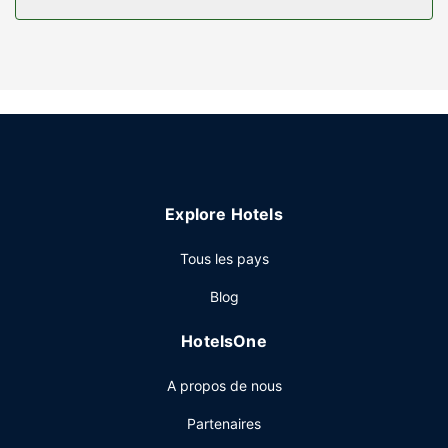
trouvez également des articles de toilette gratuits et un
sèche-cheveux. Les équipements et services offerts par
l'hébergement comprennent un bureau et un lave-
linge/sèche-linge. Le service d'entretien est assuré tous les
jours.
Les services sur place
Profitez des options de loisirs (un centre de fitness par
exemple) et des nombreux équipements et services qui
caractérisent l'hébergement, notamment l'accès Wi-Fi à
Explore Hotels
Internet gratuit et une salle de banquet. Rejoignez les
attractions de la région en deux temps trois mouvements
Tous les pays
grâce à la navette payante.
Restaurant
Blog
Pour combler tous vos petits creux, La Quinta Inn & Suites
HotelsOne
by Wyndham Memphis Airport Graceland vous propose un
snack bar/épicerie fine. Un petit déjeuner continental est
A propos de nous
offert gratuitement.
Autres services
Partenaires