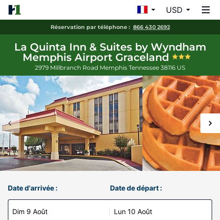
USD
Réservation par téléphone :
866 430 2692
La Quinta Inn & Suites by Wyndham
Memphis Airport Graceland
2979 Millbranch Road
Memphis
Tennessee
38116
US
Date d'arrivée :
Date de départ :
Dim 9 Août
Lun 10 Août