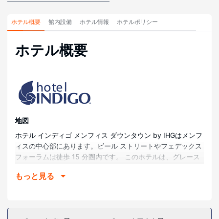
ホテル概要
館内設備
ホテル情報
ホテルポリシー
ホテル概要
地図
ホテル インディゴ メンフィス ダウンタウン by IHGはメンフ
ィスの中心部にあります。ビール ストリートやフェデックス
フォーラムは徒歩 15 分圏内です。 このホテルは、グレース
ランド (史跡)まで 13.5 km、バスプロショップス アット ザ
もっと見る
ピラミッドまで 1.9 km の場所にあります。
部屋
全部で 118 室ある冷房完備の客室には薄型テレビが備わって
おり、ゆったりおくつろぎいただけます。客室ではWiFi (無