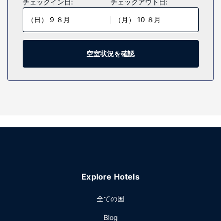
チェックイン日:
チェックアウト日:
料)をご利用いただけます。シャワーのある専用バスルームに
（日） 9 ８月
（月） 10 ８月
は、レインフォールシャワー、デザイナーバスアメニティが
備わっています。デスク、コーヒー / ティーメーカーの他
に、市内通話 (無料)付きの電話をご利用いただけます。
空室状況を確認
施設
24 時間営業のフィットネスセンター、季節限定屋外プールな
どのレクリエーション設備をご利用ください。その他の設備
としてこのホテルでは、WiFi (無料)、ギフトショップ / ニュ
ーススタンド、テレビ (共用エリア)をご利用いただけます。
レストラン
ホテル インディゴ メンフィス ダウンタウン by IHGにお泊ま
りのお客様は、Biscuits & Jamsで食事を楽しめます。郷土料
理の朝食は、平日は 8:00 ～ 13:00 まで、週末は 9:00 ～
13:00 まで、有料でお召し上がりいただけます。
Explore Hotels
その他の施設
24 時間対応ビジネスセンター、24 時間対応フロントデス
全ての国
ク、荷物保管サービスをお使いいただけます。敷地内にはセ
Blog
ルフパーキング (有料) が備わっています。