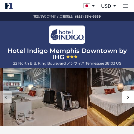
USD
電話でのご予約 / ご相談は:
(855) 334-6659
Hotel Indigo Memphis Downtown by
IHG
22 North B.B. King Boulevard
メンフィス
Tennessee
38103
US