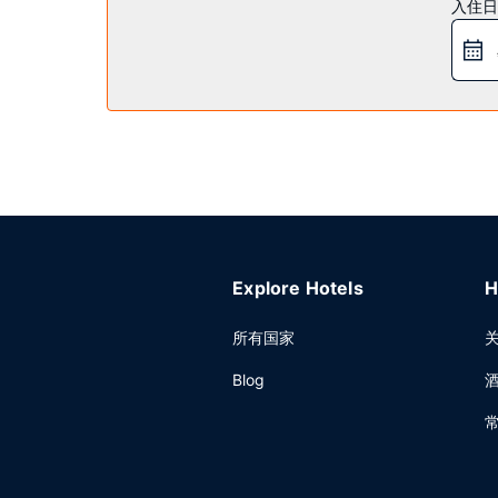
入住日
每日提供免费的欧式早餐。
其他设施
特色服务/设施包括商务中心、大堂免费报纸和24 
Explore Hotels
H
所有国家
Blog