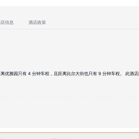
酒店信息
酒店政策
雅园只有 4 分钟车程，且距离比尔大街也只有 9 分钟车程。 此酒店距离孟
途中找到家的舒适。您的客房备有加厚层卧床。提供免费无线网络，方便您
头和免费洗浴用品。
iFi和公共区电视等。