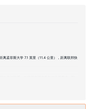
菲斯大学 7.1 英里（11.4 公里），距离联邦快
与朋友保持联系；有线频道可满足您的娱乐需求。配