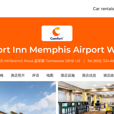
West
Car rentals
酒店信息
酒店政策
rt Inn Memphis Airport 
05 Millbranch Road
孟菲斯
Tennessee
38116
US
Tel.
(855) 334-6
格
酒店照片
评语
地图
酒店设施
酒店信息
酒店政