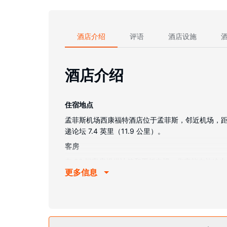
酒店介绍
评语
酒店设施
酒店介绍
住宿地点
孟菲斯机场西康福特酒店位于孟菲斯，邻近机场，距离优
递论坛 7.4 英里（11.9 公里）。
客房
有 92 间客房提供冰箱和平板电视；您定能在旅
更多信息
备淋浴/盆浴组合的半开放式浴室提供大花洒淋浴喷
物业设施
您可充分利用健身中心等度假设施，此外还有免费 W
餐厅